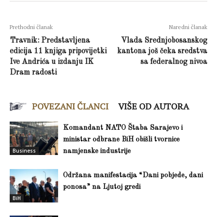
Prethodni članak
Naredni članak
Travnik: Predstavljena
Vlada Srednjobosanskog
edicija 11 knjiga pripovijetki
kantona još čeka sredstva
Ive Andrića u izdanju IK
sa federalnog nivoa
Dram radosti
POVEZANI ČLANCI
VIŠE OD AUTORA
Komandant NATO Štaba Sarajevo i
ministar odbrane BiH obišli tvornice
Business
namjenske industrije
Održana manifestacija “Dani pobjede, dani
ponosa” na Ljutoj gredi
BiH