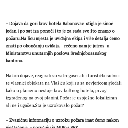
– Dojava da gori krov hotela Babanovac stigla je sinoć
jedan i po sat iza ponoći i to je za sada sve što znamo o
požaru.Na licu mjesta je uviđajna ekipa i više detalja ćemo
znati po okončanju uviđaja. – rečeno nam je jutros u
Ministarstvu unutarnjih poslova Srednjobosanskog
kantona.
Nakon dojave, reagirali su vatrogasci ali i turistički radnici
te vlasnici objekata na Vlašiću koji su sa nevjericom gledali
kako u plamenu nestaje krov kultnog hotela, prvog
izgrađenog na ovoj planini. Požar je uspješno lokaliziran
ali ne i ugašen.Šta je uzrokovalo požar?
– Zvaničnu informaciju o uzroku požara imat ćemo nakon
vještačenja. – poručuju iz MUP-a SBK.