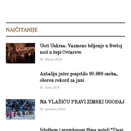
NAJČITANIJE
Uoči Uskrsa: Vazmeno bdijenje u Svetoj
noći u župi Ovčarevo
30. Marta 2024.
Antaliju jučer posjetilo 90.989 osoba,
oboren rekord za juni
30. Juna 2019.
NA VLAŠIĆU PRAVI ZIMSKI UGOĐAJ
20. Januara 2024.
Izložbom i premijerom filma počeli “Dani