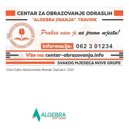
“Dani šejha Abdulvehaba Ilhamije Žepčaka” 2022