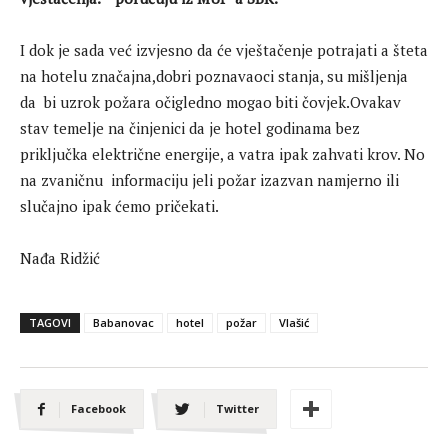
I dok je sada već izvjesno da će vještačenje potrajati a šteta
na hotelu značajna,dobri poznavaoci stanja, su mišljenja
da bi uzrok požara očigledno mogao biti čovjek.Ovakav
stav temelje na činjenici da je hotel godinama bez
priključka električne energije, a vatra ipak zahvati krov. No
na zvaničnu informaciju jeli požar izazvan namjerno ili
slučajno ipak ćemo pričekati.
Nađa Ridžić
TAGOVI
Babanovac
hotel
požar
Vlašić
Facebook
Twitter