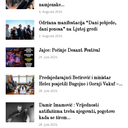
namjenske...
6. Augusta 2026.
Održana manifestacija “Dani pobjede,
dani ponosa” na Ljutoj gredi
2. Augusta 2026.
Jajce: Počinje Desant Festival
29. Jula 2026.
Predsjedavajući Bečirović i ministar
Helez posjetili Bugojno i Gornji Vakuf –...
28. Jula 2026.
Damir Imamović : Vrijednosti
antifašizma treba njegovati, pogotovo
kada se širom...
28. Jula 2026.