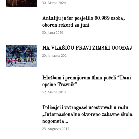
30. Marta 2024.
Antaliju jučer posjetilo 90.989 osoba,
oboren rekord za juni
30. Juna 2019.
NA VLAŠIĆU PRAVI ZIMSKI UGOĐAJ
20. Januara 2024.
Izložbom i premijerom filma počeli “Dani
općine Travnik”
12. Marta 2018.
Policajci i vatrogasci učestvovali u radu
„Internacionalne otvoreno zabavne škola
nogometa...
23. Augusta 2017.