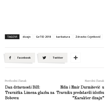
TAGOVI
dizajn
GeTID 2018
karikatura
Zdravko Cvjetković
Facebook
Twitter
Prethodni članak
Naredni članak
Dan državnosti BiH:
Edin i Emir Durmišević u
Travnička Limena glazba na
Travniku predstavili izložbu
Bobovcu
”Karakter dizajn”