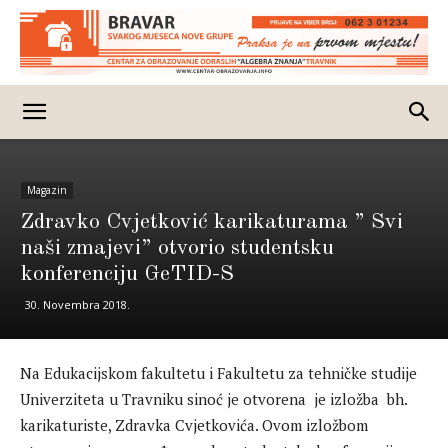
Magazin
Zdravko Cvjetković karikaturama ” Svi
naši zmajevi” otvorio studentsku
konferenciju GeTID-S
30. Novembra 2018.
Na Edukacijskom fakultetu i Fakultetu za tehničke studije
Univerziteta u Travniku sinoć je otvorena je izložba bh.
karikaturiste, Zdravka Cvjetkovića. Ovom izložbom