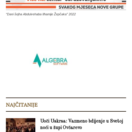
“Dani šejha Abdulvehaba Ilhamije Žepčaka” 2022
NAJČITANIJE
Uoči Uskrsa: Vazmeno bdijenje u Svetoj
noći u župi Ovčarevo