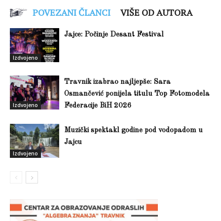
POVEZANI ČLANCI
VIŠE OD AUTORA
Jajce: Počinje Desant Festival
Izdvojeno
Travnik izabrao najljepše: Sara
Osmančević ponijela titulu Top Fotomodela
Izdvojeno
Federacije BiH 2026
Muzički spektakl godine pod vodopadom u
Jajcu
Izdvojeno