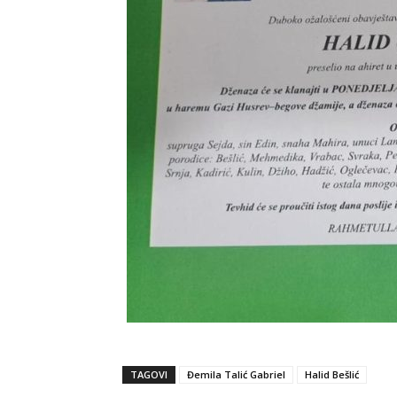
TAGOVI
Đemila Talić Gabriel
Halid Bešlić