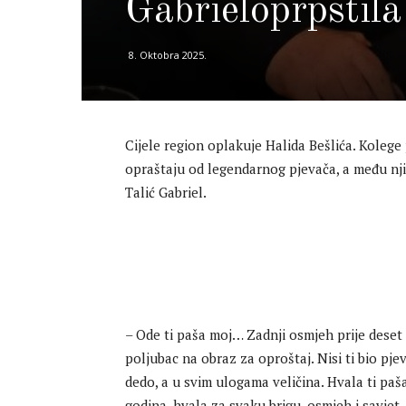
Gabrieloprpstila
8. Oktobra 2025.
Cijele region oplakuje Halida Bešlića. Kolege
opraštaju od legendarnog pjevača, a među nj
Talić Gabriel.
– Ode ti paša moj… Zadnji osmjeh prije deset
poljubac na obraz za oproštaj. Nisi ti bio pjev
dedo, a u svim ulogama veličina. Hvala ti paša
godina, hvala za svaku brigu, osmjeh i savjet.