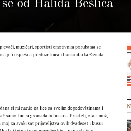
 se od Halida Bešlića
 pjevači, muzičari, sportisti emotivnim porukama se
ima je i uspješna preduzetnica i humanitarka Đemila
N
 dana si mi nanio na lice sa svojim dogodovštinama i
ač samo, bio si gromada od insana. Prijatelj, otac, muž,
 moj za svaki sat prijateljstva ovih dvadeset i kusur
 Hvala ti sto si nam porodica bio – napisala je u