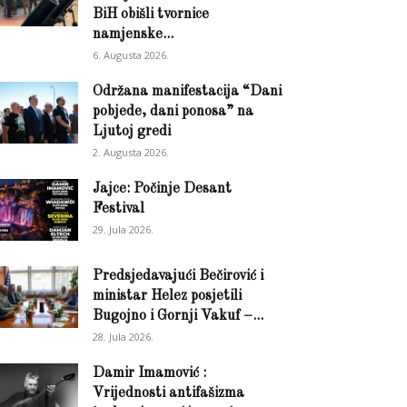
BiH obišli tvornice
namjenske...
6. Augusta 2026.
Održana manifestacija “Dani
pobjede, dani ponosa” na
Ljutoj gredi
2. Augusta 2026.
Jajce: Počinje Desant
Festival
29. Jula 2026.
Predsjedavajući Bečirović i
ministar Helez posjetili
Bugojno i Gornji Vakuf –...
28. Jula 2026.
Damir Imamović :
Vrijednosti antifašizma