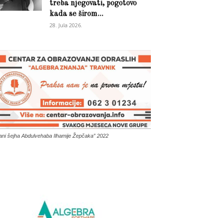
treba njegovati, pogotovo
kada se širom...
28. Jula 2026.
ani šejha Abdulvehaba Ilhamije Žepčaka” 2022