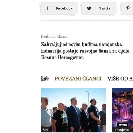
Facebook
Twitter
Prethodni članak
Zahvaljujući novim ljudima namjenska
industrija postaje razvojna šansa za cijelu
Bosnu i Hercegovinu
POVEZANI ČLANCI
VIŠE OD 
BiH
Izdvojeno