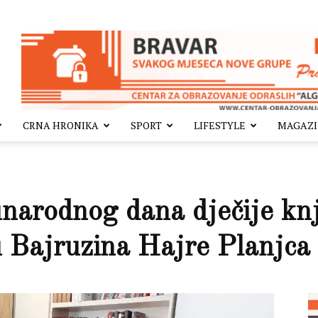
CRNA HRONIKA
SPORT
LIFESTYLE
MAGAZ
arodnog dana dječije knj
cu Bajruzina Hajre Planjc