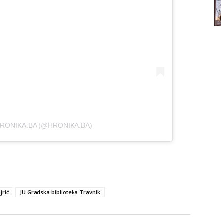
RONIKA.BA (@HRONIKA.BA)
jrić
JU Gradska biblioteka Travnik