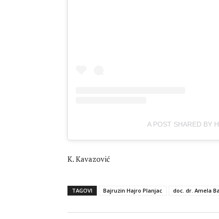
A POST SHARED BY H
K. Kavazović
TAGOVI
Bajruzin Hajro Planjac
doc. dr. Amela Ba