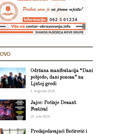
OVO
Održana manifestacija “Dani
pobjede, dani ponosa” na
Ljutoj gredi
2. Augusta 2026.
Jajce: Počinje Desant
Festival
29. Jula 2026.
Predsjedavajući Bečirović i