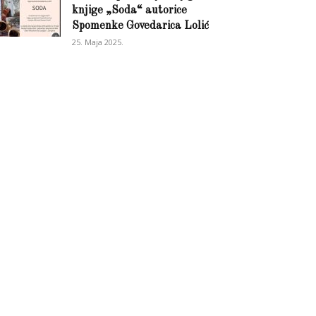
knjige „Soda“ autorice
Spomenke Govedarica Lolić
25. Maja 2025.