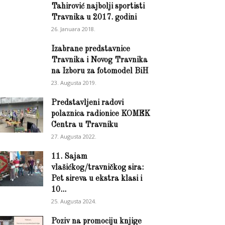
Tahirović najbolji sportisti
Travnika u 2017. godini
26. Januara 2018.
Izabrane predstavnice
Travnika i Novog Travnika
na Izboru za fotomodel BiH
23. Augusta 2019.
Predstavljeni radovi
polaznica radionice KOMEK
Centra u Travniku
27. Augusta 2022.
11. Sajam
vlašićkog/travničkog sira:
Pet sireva u ekstra klasi i
10...
25. Augusta 2024.
Poziv na promociju knjige