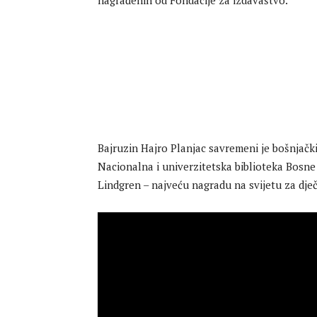
nagrađenih od Fondacije za izdavaštvo.
Bajruzin Hajro Planjac savremeni je bošnjački
Nacionalna i univerzitetska biblioteka Bosne
Lindgren – najveću nagradu na svijetu za dječ