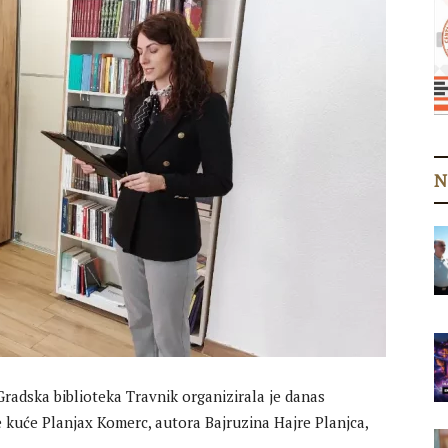
N
adska biblioteka Travnik organizirala je danas
e kuće Planjax Komerc, autora Bajruzina Hajre Planjca,