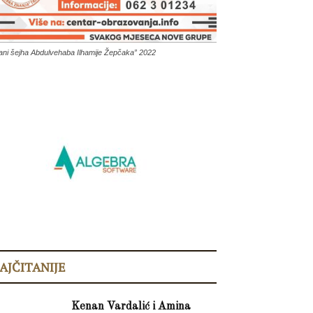
ani šejha Abdulvehaba Ilhamije Žepčaka” 2022
AJČITANIJE
Kenan Vardalić i Amina