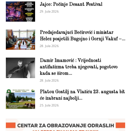
Jajce: Počinje Desant Festival
29. Jula 2026.
Predsjedavajući Bečirović i ministar
Helez posjetili Bugojno i Gornji Vakuf –...
28. Jula 2026.
Damir Imamović : Vrijednosti
antifašizma treba njegovati, pogotovo
kada se širom...
28. Jula 2026.
Platou Gostilj na Vlašiću 23. augusta bit
će izabrani najbolji...
25. Jula 2026.