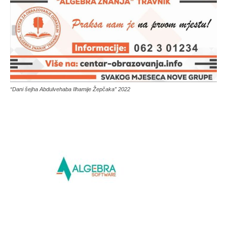
“Dani šejha Abdulvehaba Ilhamije Žepčaka” 2022