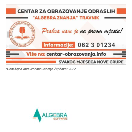
“Dani šejha Abdulvehaba Ilhamije Žepčaka” 2022