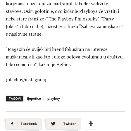
korjenima u izdanju za mart/april, također sadrži te
stavove. Osim golotinje, ovo izdanje Playboya će vratiti i
neke stare franšize (“The Playboy Philosophy”, “Party
Jokes” i tako dalje), i izostaviti frazu “Zabava za muškarce”
s naslovne strane.
“Magazin će uvijek biti brend fokusiran na interese
muškaraca, ali kao što i uloge polova evoluiraju u društvu,
tako ćemo i mi”, kazao je Hefner.
(playboy/instagram)
TAGOVI
ljepotice
playboy
Facebook
Twitter