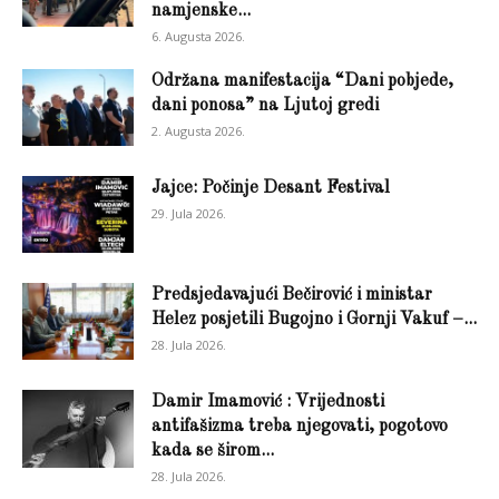
namjenske...
6. Augusta 2026.
Održana manifestacija “Dani pobjede,
dani ponosa” na Ljutoj gredi
2. Augusta 2026.
Jajce: Počinje Desant Festival
29. Jula 2026.
Predsjedavajući Bečirović i ministar
Helez posjetili Bugojno i Gornji Vakuf –...
28. Jula 2026.
Damir Imamović : Vrijednosti
antifašizma treba njegovati, pogotovo
kada se širom...
28. Jula 2026.