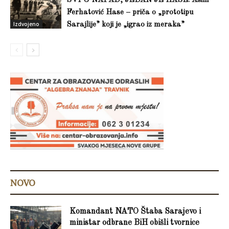
SVI U NAPAD, JEDAN JE HASE: Asim
Ferhatović Hase – priča o „prototipu
Izdvojeno
Sarajlije” koji je „igrao iz meraka”
NOVO
Komandant NATO Štaba Sarajevo i
ministar odbrane BiH obišli tvornice