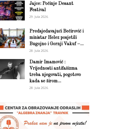
Jajce: Počinje Desant
Festival
29. Jula 2026.
Predsjedavajući Bečirović i
ministar Helez posjetili
Bugojno i Gornji Vakuf –...
28. Jula 2026.
Damir Imamović :
Vrijednosti antifašizma
treba njegovati, pogotovo
kada se širom...
28. Jula 2026.