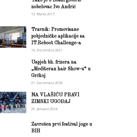
Tako je o Bosni govorio
nobelovac Ivo Andrić
13. Marta 2017.
Travnik: Promovisane
pobjedničke aplikacije sa
IT.Reboot Challenge-a
16. Decembra 2021.
Uspjeh bh. frizera na
„Mediteran hair Show-u“ u
Grčkoj
21. Decembra 2018.
NA VLAŠIĆU PRAVI
ZIMSKI UGOĐAJ
20. Januara 2024.
Zavrešen prvi festival joge u
BIH