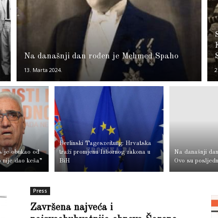
Na današnji dan rođen je Mehmed Spaho
13. Marta 2024.
2
Berlinski Tageszeitung: Hrvatska
s je obukao od
traži promjenu Izbornog zakona u
Na današnji dan
 nije dao keša”
BiH
Ovo su posljedn
Press
Završena najveća i