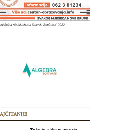
ani šejha Abdulvehaba Ilhamije Žepčaka” 2022
AJČITANIJE