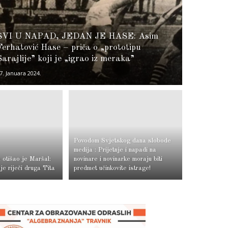
SVI U NAPAD, JEDAN JE HASE: Asim
Ferhatović Hase – priča o „prototipu
Sarajlije” koji je „igrao iz meraka”
7. Januara 2024.
Povodom Svjetskog dana slobode
medija : Prijetnje i napadi na
 otišao je Maršal:
novinare i novinarke moraju biti
je riječi druga Tita
predmet učinkovite istrage!