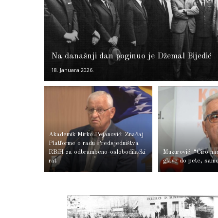
Na današnji dan poginuo je Džemal Bijedić
18. Januara 2026.
Akademik Mirko Pejanović: Značaj
Platforme o radu Predsjedništva
RBiH za odbrambeno-oslobodilački
Muzurović: “Ćiro na
rat
glave do pete, samo