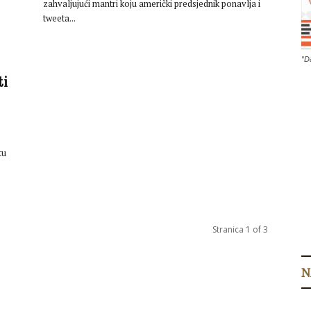
zahvaljujući mantri koju američki predsjednik ponavlja i
tweeta...
“D
ti
tu
Stranica 1 of 3
N