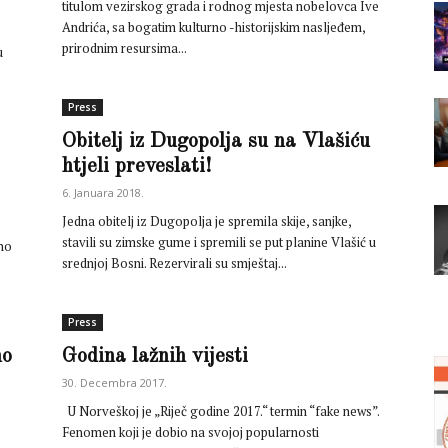
titulom vezirskog grada i rodnog mjesta nobelovca Ive
Andrića, sa bogatim kulturno -historijskim nasljeđem,
prirodnim resursima...
u
Press
Obitelj iz Dugopolja su na Vlašiću
htjeli preveslati!
6. Januara 2018.
Jedna obitelj iz Dugopolja je spremila skije, sanjke,
stavili su zimske gume i spremili se put planine Vlašić u
eno
srednjoj Bosni. Rezervirali su smještaj...
Press
no
Godina lažnih vijesti
30. Decembra 2017.
U Norveškoj je „Riječ godine 2017.“ termin “fake news”.
Fenomen koji je dobio na svojoj popularnosti