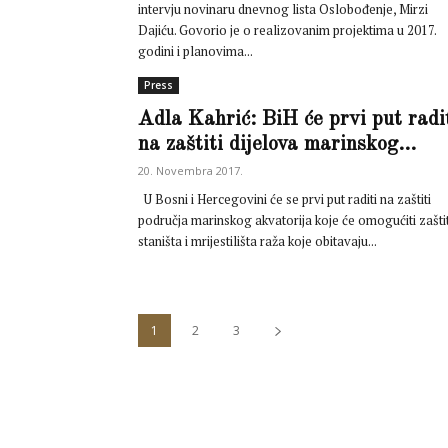
intervju novinaru dnevnog lista Oslobođenje, Mirzi
Dajiću. Govorio je o realizovanim projektima u 2017.
godini i planovima...
Press
Adla Kahrić: BiH će prvi put radi
na zaštiti dijelova marinskog...
20. Novembra 2017.
U Bosni i Hercegovini će se prvi put raditi na zaštiti
područja marinskog akvatorija koje će omogućiti zašti
staništa i mrijestilišta raža koje obitavaju...
1
2
3