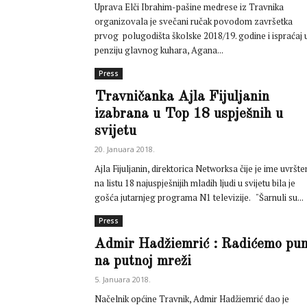
Uprava Elči Ibrahim-pašine medrese iz Travnika
organizovala je svečani ručak povodom završetka
prvog polugodišta školske 2018/19. godine i ispraćaj 
penziju glavnog kuhara, Agana...
Press
Travničanka Ajla Fijuljanin
izabrana u Top 18 uspješnih u
svijetu
20. Januara 2018.
Ajla Fijuljanin, direktorica Networksa čije je ime uvršt
na listu 18 najuspješnijih mladih ljudi u svijetu bila je
gošća jutarnjeg programa N1 televizije. "Šarnuli su...
Press
Admir Hadžiemrić : Radićemo pu
na putnoj mreži
5. Januara 2018.
Načelnik općine Travnik, Admir Hadžiemrić dao je