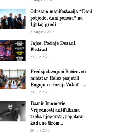
Održana manifestacija “Dani
pobjede, dani ponosa” na
Ljutoj gredi
2. Augusta 2026.
Jajce: Počinje Desant
Festival
29. Jula 2026.
Predsjedavajući Bečirović i
ministar Helez posjetili
Bugojno i Gornji Vakuf –...
28. Jula 2026.
Damir Imamović :
Vrijednosti antifašizma
treba njegovati, pogotovo
kada se širom...
28. Jula 2026.