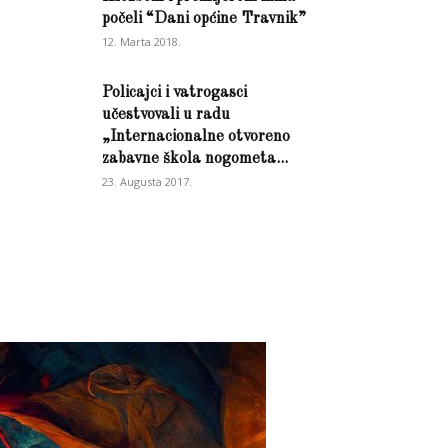
počeli “Dani općine Travnik”
12. Marta 2018.
Policajci i vatrogasci
učestvovali u radu
„Internacionalne otvoreno
zabavne škola nogometa...
23. Augusta 2017.