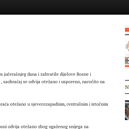
 jučerašnjeg dana i zahvatile dijelove Bosne i
s , saobraćaj se odvija otežano i usporeno, naročito na
N
braća otežano u sjeverozapadnim, centralnim i istočnim
osni odvija otežano zbog ugaženog snijega na