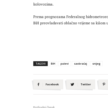
kolovozima.
Prema prognozama Federalnog hidrometeorol
BiH preovladavati oblačno vrijeme sa kišom u
TAGOVI
BiH
putevi
saobraćaj
snijeg
Facebook
Twitter
Prethodni članak