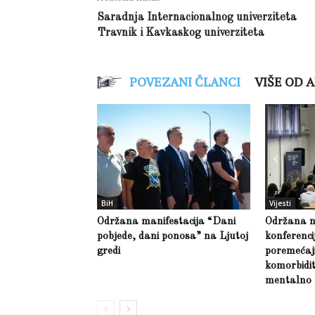
Saradnja Internacionalnog univerziteta
Travnik i Kavkaskog univerziteta
POVEZANI ČLANCI
VIŠE OD 
BiH
Vijesti
Održana manifestacija “Dani
Održana 
pobjede, dani ponosa” na Ljutoj
konferenci
gredi
poremećaji 
komorbidit
mentalno 