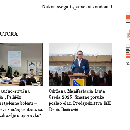
Nakon svega i „pametni kondom“!
AUTORA
“D
BiH
naučno-stručna
Održana Manifestacija Ljuta
ja „Psihički
Greda 2025: Snažne poruke
i tjelesne bolesti –
poslao član Predsjedništva BiH
et i značaj centara za
Denis Bećirović
zdravlje u oporavku“