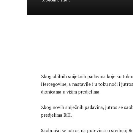
3. Decembra 2017.
Zbog obilnih sniježnih padavina koje su tokom
Hercegovine, a nastavile i u toku noći i jutro
dionicama u višim predjelima.
Zbog novih sniježnih padavina, jutros se sao
predjelima BiH.
Saobraćaj se jutros na putevima u srednjoj B