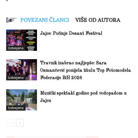
POVEZANI ČLANCI
VIŠE OD AUTORA
Jajce: Počinje Desant Festival
Izdvojeno
Travnik izabrao najljepše: Sara
Osmančević ponijela titulu Top Fotomodela
Izdvojeno
Federacije BiH 2026
Muzički spektakl godine pod vodopadom u
Jajcu
Izdvojeno