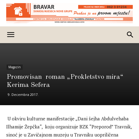
Magazin
Promovisan roman „Prokletstvo mira“
Kerima Sefera
9. Decembra 2017.
U okviru kulturne manifestacije „Dani šejha Abdulvehaba
Ilhamije Žepčka“, koju organizuje BZK “Preporod” Travnik,
sinoć je u Zavičajnom muzeju u Travniku uopriličena