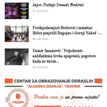
Jajce: Počinje Desant Festival
29. Jula 2026.
Predsjedavajući Bečirović i ministar
Helez posjetili Bugojno i Gornji Vakuf –...
28. Jula 2026.
Damir Imamović : Vrijednosti
antifašizma treba njegovati, pogotovo
kada se širom...
28. Jula 2026.