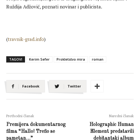
Ruždija Adžović, poznati novinar i publicista.
(
travnik-grad.info
)
TAGOVI
Kerim Sefer
Prokletstvo mira
roman
Facebook
Twitter
Prethodni članak
Naredni članak
Premijera dokumentarnog
Holographic Human
filma “Hallo! Trefio se
Element predstavili
pametan…”
debitantski album