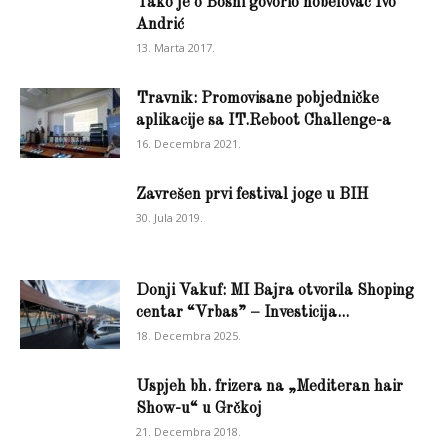
Tako je o Bosni govorio nobelovac Ivo
Andrić
13. Marta 2017.
Travnik: Promovisane pobjedničke
aplikacije sa IT.Reboot Challenge-a
16. Decembra 2021.
Zavrešen prvi festival joge u BIH
30. Jula 2019.
Donji Vakuf: MI Bajra otvorila Shoping
centar “Vrbas” – Investicija...
18. Decembra 2025.
Uspjeh bh. frizera na „Mediteran hair
Show-u“ u Grčkoj
21. Decembra 2018.