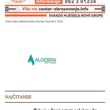
“Dani šejha Abdulvehaba Ilhamije Žepčaka” 2022
NAJČITANIJE