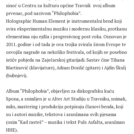
sinoć u Centru za kulturu općine Travnik svoj album
prvenac, pod nazivom “Philophobia”.
Holographic Human Element je instrumentalni bend koji
svira eksperimentalnu muziku i modernu klasiku, protkanu
elementima nju ejdža i progresivnog post-roka. Osnovan je
2011. godine i od tada je ova trojka svirala širom Evrope te
osvojila nagrade na nekoliko festivala, od kojih se posebno
ističe pobjeda na Zaječarskoj gitarijadi. Sastav čine Tihana
Martinović (klavijature), Adnan Đonlić (gitare) i Ajdin Škulj
(bubnjevi).
Album “Philophobia”, objavljen za diskografsku kuću
Spona, a snimljen je u Alter Art Studiju u Travniku, snimak,
miks, mastering i produkciju potpisuju članovi benda, koji
su i autori muzike, tekstova i aranžmana svih pjesama
(osim “Kad rasteš” – muzika i tekst Puls Asfalta, aranžman
HHE).