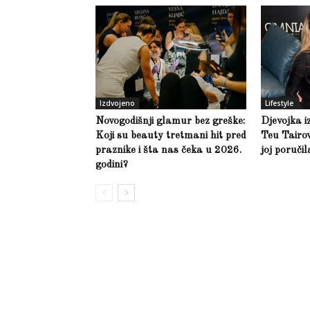
Izdvojeno
Lifestyle
Novogodišnji glamur bez greške:
Djevojka i
Koji su beauty tretmani hit pred
Teu Tairov
praznike i šta nas čeka u 2026.
joj poruči
godini?