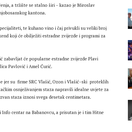
nja, a tržište se stalno širi – kazao je Miroslav
ednjobosanskog kantona.
cijaliteti, te kuhano vino i čaj privukli su veliki broj
ikend koji će obilježiti estradne zvijezde i programi za
ić zabavljat će popularne estradne zvijezde Plavi
ica Pavlović i Amel Ćurić.
ze jer su firme SRC Vlašić, Ozon i Vlašić–ski proteklih
ačkim osnježivanjem staza napravili idealne uvjete za
 izvan staza iznosi svega desetak centimetara.
 i Info centar na Babanovcu, a prisutan je i tim Hitne