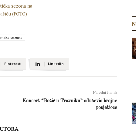
N
imska sezona
Pinterest
Linkedin
Naredni članak
Koncert “Božić u Travniku” oduševio brojne
posjetioce
AUTORA