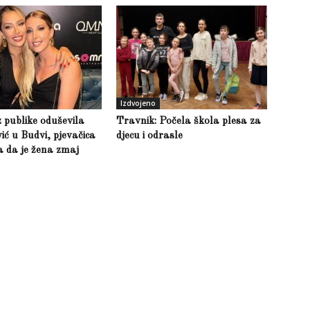
Izdvojeno
z publike oduševila
Travnik: Počela škola plesa za
ić u Budvi, pjevačica
djecu i odrasle
la da je žena zmaj