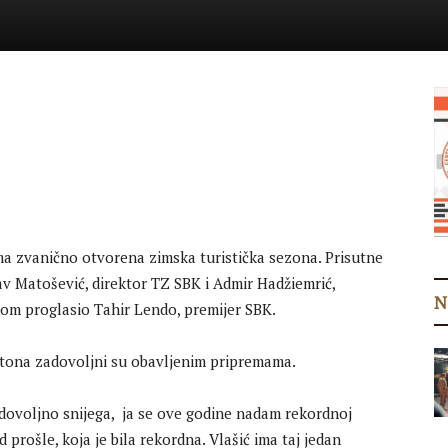
ma zvanično otvorena zimska turistička sezona. Prisutne
av Matošević, direktor TZ SBK i Admir Hadžiemrić,
N
nom proglasio Tahir Lendo, premijer SBK.
ntona zadovoljni su obavljenim pripremama.
 dovoljno snijega, ja se ove godine nadam rekordnoj
od prošle, koja je bila rekordna. Vlašić ima taj jedan