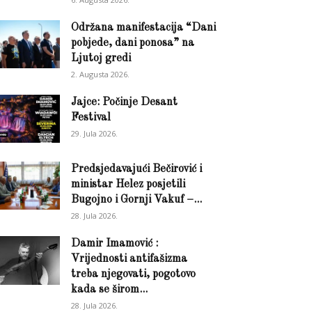
Održana manifestacija “Dani
pobjede, dani ponosa” na
Ljutoj gredi
2. Augusta 2026.
Jajce: Počinje Desant
Festival
29. Jula 2026.
Predsjedavajući Bečirović i
ministar Helez posjetili
Bugojno i Gornji Vakuf –...
28. Jula 2026.
Damir Imamović :
Vrijednosti antifašizma
treba njegovati, pogotovo
kada se širom...
28. Jula 2026.