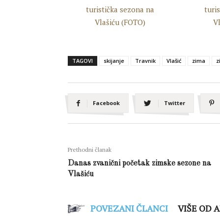
TAGOVI
skijanje
Travnik
Vlašić
zima
z
Facebook
Twitter
Prethodni članak
Danas zvanični početak zimske sezone na
Vlašiću
POVEZANI ČLANCI
VIŠE OD 