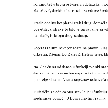
kontinuitet u broju ostvarenih dolazaka i noće
Matošević, direktor Turističke zajednice Sr
Tradicionalno besplatni grah i drugi domaći spe
posjetilaca, ali sve to bilo je zgrijavanje za v
najmlađe, te brojni drugi sadržaji.
Večeras i sutra navečer goste na planini Vlaš
orkestar, Dženan Lončarević, Helem nejse, Mil
Na Vlašiću su od danas u funkciji sve ski-sta
dana uložile makismalne napore kako bi vješt
ljubitelje skijanja. Visina snježnog pokrivača
Turistička zajednica SBK stavila je u funkciju
medicinske pomoći JU Dom zdravlja Travnik.