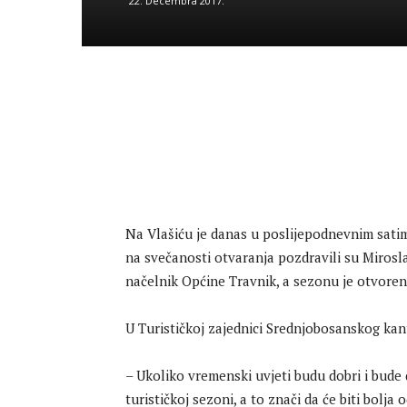
22. Decembra 2017.
Na Vlašiću je danas u poslijepodnevnim sati
na svečanosti otvaranja pozdravili su Mirosl
načelnik Općine Travnik, a sezonu je otvore
U Turističkoj zajednici Srednjobosanskog ka
– Ukoliko vremenski uvjeti budu dobri i bude
turističkoj sezoni, a to znači da će biti bolja 