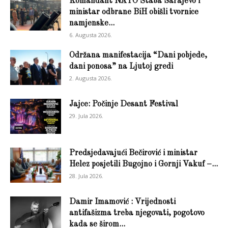
Komandant NATO Štaba Sarajevo i
ministar odbrane BiH obišli tvornice
namjenske...
6. Augusta 2026.
Održana manifestacija “Dani pobjede,
dani ponosa” na Ljutoj gredi
2. Augusta 2026.
Jajce: Počinje Desant Festival
29. Jula 2026.
Predsjedavajući Bečirović i ministar
Helez posjetili Bugojno i Gornji Vakuf –...
28. Jula 2026.
Damir Imamović : Vrijednosti
antifašizma treba njegovati, pogotovo
kada se širom...