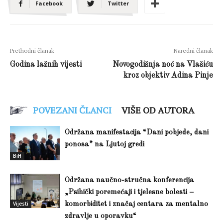
Facebook
Twitter
Prethodni članak
Naredni članak
Godina lažnih vijesti
Novogodišnja noć na Vlašiću
kroz objektiv Adina Pinje
POVEZANI ČLANCI
VIŠE OD AUTORA
Održana manifestacija “Dani pobjede, dani
ponosa” na Ljutoj gredi
BiH
Održana naučno-stručna konferencija
„Psihički poremećaji i tjelesne bolesti –
Vijesti
komorbiditet i značaj centara za mentalno
zdravlje u oporavku“