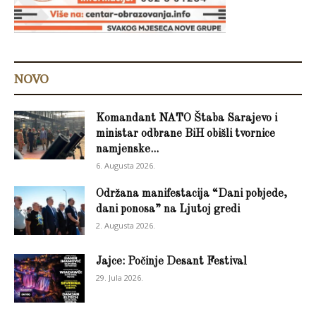
NOVO
Komandant NATO Štaba Sarajevo i
ministar odbrane BiH obišli tvornice
namjenske...
6. Augusta 2026.
Održana manifestacija “Dani pobjede,
dani ponosa” na Ljutoj gredi
2. Augusta 2026.
Jajce: Počinje Desant Festival
29. Jula 2026.