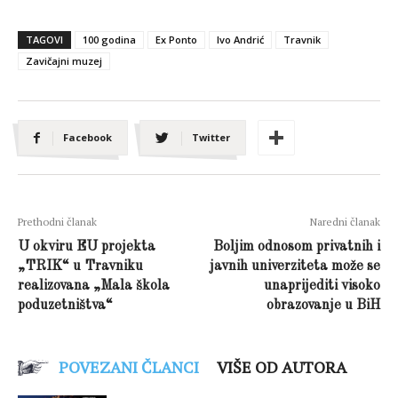
TAGOVI
100 godina
Ex Ponto
Ivo Andrić
Travnik
Zavičajni muzej
Facebook
Twitter
Prethodni članak
Naredni članak
U okviru EU projekta
Boljim odnosom privatnih i
„TRIK“ u Travniku
javnih univerziteta može se
realizovana „Mala škola
unaprijediti visoko
poduzetništva“
obrazovanje u BiH
POVEZANI ČLANCI
VIŠE OD AUTORA