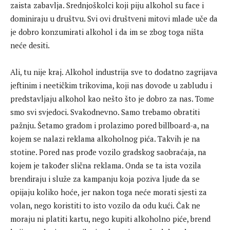
zaista zabavlja. Srednjoškolci koji piju alkohol su face i
dominiraju u društvu. Svi ovi društveni mitovi mlade uče da
je dobro konzumirati alkohol i da im se zbog toga ništa
neće desiti.
Ali, tu nije kraj. Alkohol industrija sve to dodatno zagrijava
jeftinim i neetičkim trikovima, koji nas dovode u zabludu i
predstavljaju alkohol kao nešto što je dobro za nas. Tome
smo svi svjedoci. Svakodnevno. Samo trebamo obratiti
pažnju. Šetamo gradom i prolazimo pored billboard-a, na
kojem se nalazi reklama alkoholnog pića. Takvih je na
stotine. Pored nas prođe vozilo gradskog saobraćaja, na
kojem je također slična reklama. Onda se ta ista vozila
brendiraju i služe za kampanju koja poziva ljude da se
opijaju koliko hoće, jer nakon toga neće morati sjesti za
volan, nego koristiti to isto vozilo da odu kući. Čak ne
moraju ni platiti kartu, nego kupiti alkoholno piće, brend