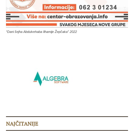
“Dani šejha Abdulvehaba Ilhamije Žepčaka” 2022
NAJČITANIJE