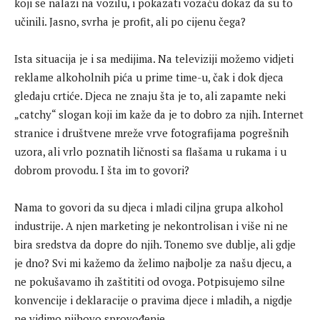
koji se nalazi na vozilu, i pokazati vozaču dokaz da su to
učinili. Jasno, svrha je profit, ali po cijenu čega?
Ista situacija je i sa medijima. Na televiziji možemo vidjeti
reklame alkoholnih pića u prime time-u, čak i dok djeca
gledaju crtiće. Djeca ne znaju šta je to, ali zapamte neki
„catchy“ slogan koji im kaže da je to dobro za njih. Internet
stranice i društvene mreže vrve fotografijama pogrešnih
uzora, ali vrlo poznatih ličnosti sa flašama u rukama i u
dobrom provodu. I šta im to govori?
Nama to govori da su djeca i mladi ciljna grupa alkohol
industrije. A njen marketing je nekontrolisan i više ni ne
bira sredstva da dopre do njih. Tonemo sve dublje, ali gdje
je dno? Svi mi kažemo da želimo najbolje za našu djecu, a
ne pokušavamo ih zaštititi od ovoga. Potpisujemo silne
konvencije i deklaracije o pravima djece i mladih, a nigdje
ne vidimo njihovo sprovođenje.