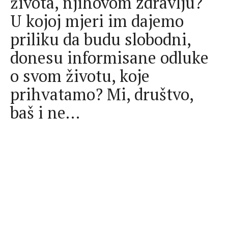
života, njihovom zdravlju?
U kojoj mjeri im dajemo
priliku da budu slobodni,
donesu informisane odluke
o svom životu, koje
prihvatamo? Mi, društvo,
baš i ne…