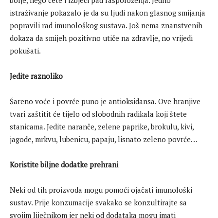
bolje, nego ćete i izbjeći pad raspoloženja. Jedno
istraživanje pokazalo je da su ljudi nakon glasnog smijanja
popravili rad imunološkog sustava. Još nema znanstvenih
dokaza da smijeh pozitivno utiče na zdravlje, no vrijedi
pokušati.
Jedite raznoliko
Šareno voće i povrće puno je antioksidansa. Ove hranjive
tvari zaštitit će tijelo od slobodnih radikala koji štete
stanicama. Jedite naranče, zelene paprike, brokulu, kivi,
jagode, mrkvu, lubenicu, papaju, lisnato zeleno povrće…
Koristite biljne dodatke prehrani
Neki od tih proizvoda mogu pomoći ojačati imunološki
sustav. Prije konzumacije svakako se konzultirajte sa
svojim liječnikom jer neki od dodataka mogu imati