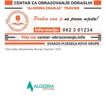
“Dani šejha Abdulvehaba Ilhamije Žepčaka” 2022