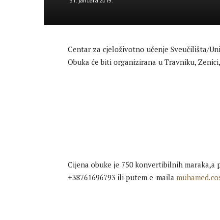
31. Januara 2019.
Centar za cjeloživotno učenje Sveučilišta/Un
Obuka će biti organizirana u Travniku, Zenici,
Cijena obuke je 750 konvertibilnih maraka,a
+38761696793 ili putem e-maila
muhamed.cos