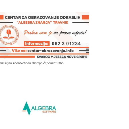
ani šejha Abdulvehaba Ilhamije Žepčaka” 2022