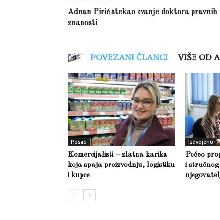
Adnan Pirić stekao zvanje doktora pravnih
znanosti
POVEZANI ČLANCI
VIŠE OD 
Posao
Izdvojeno
Komercijalisti – zlatna karika
Počeo pro
koja spaja proizvodnju, logistiku
i stručno
i kupce
njegovate