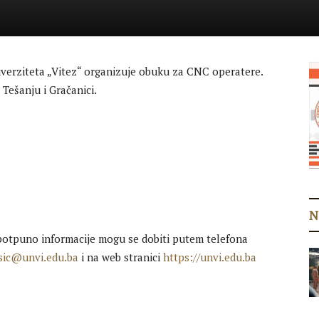
iverziteta „Vitez“ organizuje obuku za CNC operatere.
 Tešanju i Gračanici.
N
 potpuno informacije mogu se dobiti putem telefona
ic@unvi.edu.ba
i na web stranici
https://unvi.edu.ba