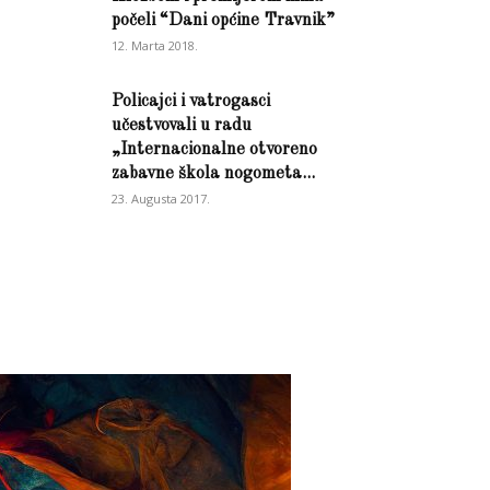
počeli “Dani općine Travnik”
12. Marta 2018.
Policajci i vatrogasci
učestvovali u radu
„Internacionalne otvoreno
zabavne škola nogometa...
23. Augusta 2017.