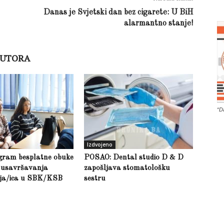
Danas je Svjetski dan bez cigarete: U BiH
alarmantno stanje!
AUTORA
“D
Izdvojeno
gram besplatne obuke
POSAO: Dental studio D & D
g usavršavanja
zapošljava stomatološku
lja/ica u SBK/KSB
sestru