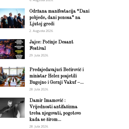
Održana manifestacija “Dani
pobjede, dani ponosa” na
Ljutoj gredi
2. Augusta 2026.
Jajce: Počinje Desant
Festival
29. Jula 2026.
Predsjedavajući Bečirović i
ministar Helez posjetili
Bugojno i Gornji Vakuf –...
28. Jula 2026.
Damir Imamović :
Vrijednosti antifašizma
treba njegovati, pogotovo
kada se širom...
28. Jula 2026.