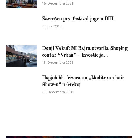
16. Decembra 2021.
Zavrešen prvi festival joge u BIH
30. Jula 2019.
Donji Vakuf: MI Bajra otvorila Shoping
centar “Vrbas” – Investicija...
18. Decembra 2025.
Uspjeh bh. frizera na „Mediteran hair
Show-u“ u Grčkoj
21. Decembra 2018.