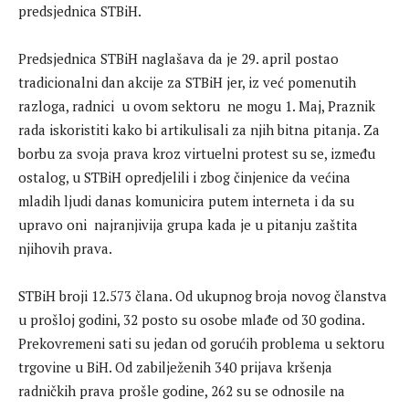
predsjednica STBiH.
Predsjednica STBiH naglašava da je 29. april postao
tradicionalni dan akcije za STBiH jer, iz već pomenutih
razloga, radnici u ovom sektoru ne mogu 1. Maj, Praznik
rada iskoristiti kako bi artikulisali za njih bitna pitanja. Za
borbu za svoja prava kroz virtuelni protest su se, između
ostalog, u STBiH opredjelili i zbog činjenice da većina
mladih ljudi danas komunicira putem interneta i da su
upravo oni najranjivija grupa kada je u pitanju zaštita
njihovih prava.
STBiH broji 12.573 člana. Od ukupnog broja novog članstva
u prošloj godini, 32 posto su osobe mlađe od 30 godina.
Prekovremeni sati su jedan od gorućih problema u sektoru
trgovine u BiH. Od zabilježenih 340 prijava kršenja
radničkih prava prošle godine, 262 su se odnosile na