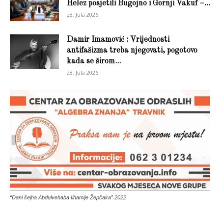
Helez posjetili Bugojno i Gornji Vakuf –...
28. Jula 2026.
Damir Imamović : Vrijednosti
antifašizma treba njegovati, pogotovo
kada se širom...
28. Jula 2026.
“Dani šejha Abdulvehaba Ilhamije Žepčaka” 2022