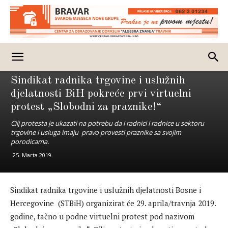
Vijesti
BiH
Sindikat radnika trgovine i uslužnih
djelatnosti BiH pokreće prvi virtuelni
protest „Slobodni za praznike!“
Cilj protesta je ukazati na potrebu da i radnici i radnice u sektoru
trgovine i usluga imaju pravo provesti praznike sa svojim
porodicama.
25. Marta 2019.
Sindikat radnika trgovine i uslužnih djelatnosti Bosne i
Hercegovine (STBiH) organizirat će 29. aprila/travnja 2019.
godine, tačno u podne virtuelni protest pod nazivom