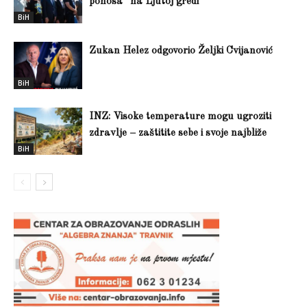
ponosa” na Ljutoj gredi
BiH
Zukan Helez odgovorio Željki Cvijanović
BiH
INZ: Visoke temperature mogu ugroziti
zdravlje – zaštitite sebe i svoje najbliže
BiH