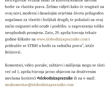
Hercegovine vezana samo za konvencionalne metode
borbe za vlastita prava. Želimo vidjeti kako će reagirati na
ovaj novi, moderni i današnjim uvjetima života prilagođen
angažman za vlastiti i boljitak drugih, te pokušati na ovaj
način osigurati sebi oruđe i podršku u zagovaranju toliko
neophodnih promjena. Zato, 29. aprila/travnja tekuće
godine kliknite na
www.slobodnizapraznike.com
i
pridružite se STBiH u borbi za radnička prava“, ističe
Beširović.
Komentari, video poruke, zahtjevi i mišljenja mogu se slati
već od 1. aprila/travnja javno objavom na društvenim
mrežama koristeći
#slobodnizapraznike
ili na e-mail:
mojkomentar@slobodnizapraznike.com