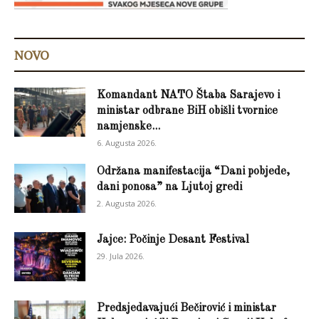
NOVO
Komandant NATO Štaba Sarajevo i
ministar odbrane BiH obišli tvornice
namjenske...
6. Augusta 2026.
Održana manifestacija “Dani pobjede,
dani ponosa” na Ljutoj gredi
2. Augusta 2026.
Jajce: Počinje Desant Festival
29. Jula 2026.
Predsjedavajući Bečirović i ministar