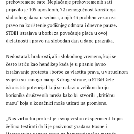
prekovremene sate. Neplaćanje prekovremenih sati
prijavilo je 105 uposlenih, 72 nemogućnost korištenja
slobodnog dana u sedmici, a njih 43 problem vezan za
pravo na korištenje godišnjeg odmora i dnevne pauze.
STBiH istrajava u borbi za povećanje plaća u ovoj
djelatnosti i pravo na slobodan dan u dane praznika.
Nedostatak hrabrosti, ali i slobodnog vremena, koji se
često ističu kao hendikep kada je u pitanju javno
izražavanje protesta i borbe za vlastita prava, u virtuelnom
svijetu su mnogo manji. S druge strane, u STBiH žele
iskoristiti potencijal koji se nalazi u velikom broju
korisnika društvenih mreža kako bi stvorili „kritičnu
masu“ koja u konačnici može uticati na promjene.
„Naš virtuelni protest je i svojevrstan eksperiment kojim
želimo testirati da li je pasivnost građana Bosne i