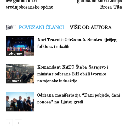
ove godine u tri
godina od smrti Josipa
srednjobosanske općine
Broza Tita
POVEZANI ČLANCI
VIŠE OD AUTORA
Novi Travnik: Održana 5. Smotra dječjeg
folklora i mladih
Izdvojeno
Komandant NATO Štaba Sarajevo i
ministar odbrane BiH obišli tvornice
Business
namjenske industrije
Održana manifestacija “Dani pobjede, dani
ponosa” na Ljutoj gredi
BiH