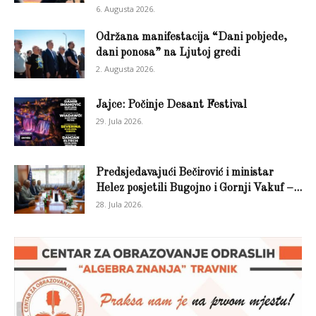
6. Augusta 2026.
Održana manifestacija “Dani pobjede,
dani ponosa” na Ljutoj gredi
2. Augusta 2026.
Jajce: Počinje Desant Festival
29. Jula 2026.
Predsjedavajući Bečirović i ministar
Helez posjetili Bugojno i Gornji Vakuf –...
28. Jula 2026.