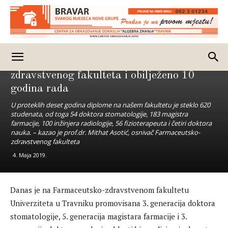
Izdvojeno
Promovisani diplomanti Farmaceutsko-
zdravstvenog fakulteta i obilježeno 10
godina rada
U proteklih deset godina diplome na našem fakultetu je steklo 620
studenata, od toga 54 doktora stomatologije, 183 magistra
farmacije, 100 inžinjera radiologije, 56 fizioterapeuta i četiri doktora
nauka. – kazao je prof.dr. Mithat Asotić, osnivač Farmaceutsko-
zdravstvenog fakulteta
4. Maja 2019.
Danas je na Farmaceutsko-zdravstvenom fakultetu
Univerziteta u Travniku promovisana 3. generacija doktora
stomatologije, 5. generacija magistara farmacije i 3.