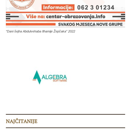
“Dani šejha Abdulvehaba Ilhamije Žepčaka” 2022
NAJČITANIJE