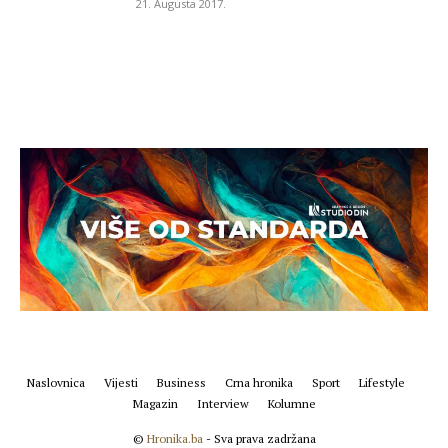
21. Augusta 2017.
Naslovnica
Vijesti
Business
Crna hronika
Sport
Lifestyle
Magazin
Interview
Kolumne
©
Hronika.ba
- Sva prava zadržana