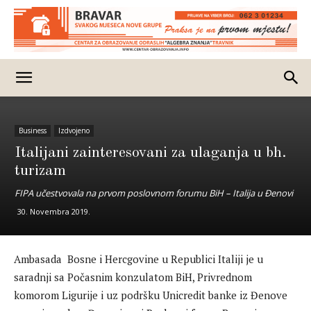
Business
Izdvojeno
Italijani zainteresovani za ulaganja u bh.
turizam
FIPA učestvovala na prvom poslovnom forumu BiH – Italija u Đenovi
30. Novembra 2019.
Ambasada Bosne i Hercgovine u Republici Italiji je u
saradnji sa Počasnim konzulatom BiH, Privrednom
komorom Ligurije i uz podršku Unicredit banke iz Đenove