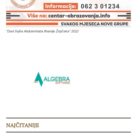
“Dani šejha Abdulvehaba Ilhamije Žepčaka” 2022
NAJČITANIJE