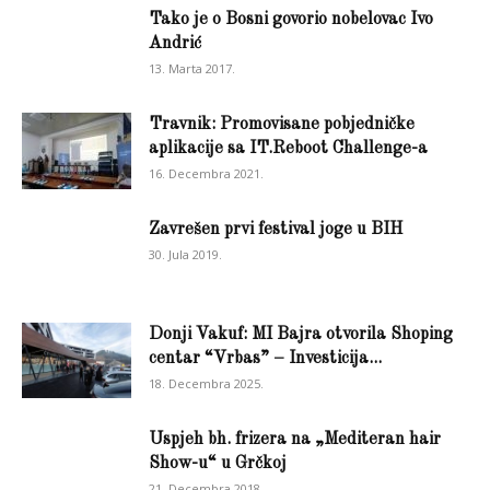
Tako je o Bosni govorio nobelovac Ivo
Andrić
13. Marta 2017.
Travnik: Promovisane pobjedničke
aplikacije sa IT.Reboot Challenge-a
16. Decembra 2021.
Zavrešen prvi festival joge u BIH
30. Jula 2019.
Donji Vakuf: MI Bajra otvorila Shoping
centar “Vrbas” – Investicija...
18. Decembra 2025.
Uspjeh bh. frizera na „Mediteran hair
Show-u“ u Grčkoj
21. Decembra 2018.