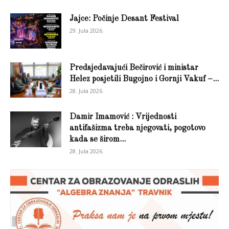
Jajce: Počinje Desant Festival
29. Jula 2026.
Predsjedavajući Bečirović i ministar
Helez posjetili Bugojno i Gornji Vakuf –...
28. Jula 2026.
Damir Imamović : Vrijednosti
antifašizma treba njegovati, pogotovo
kada se širom...
28. Jula 2026.