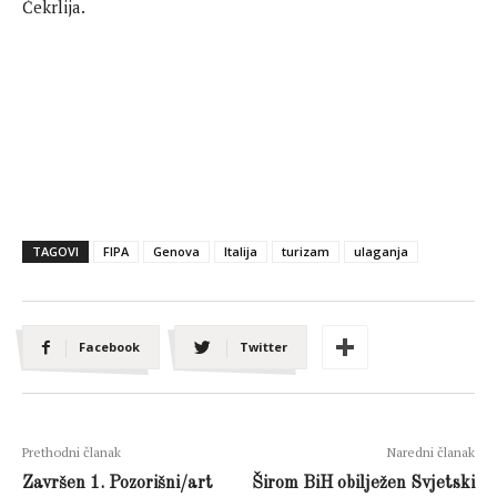
Čekrlija.
TAGOVI
FIPA
Genova
Italija
turizam
ulaganja
Facebook
Twitter
Prethodni članak
Naredni članak
Završen 1. Pozorišni/art
Širom BiH obilježen Svjetski