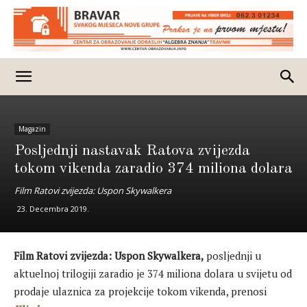
Magazin
Posljednji nastavak Ratova zvijezda
tokom vikenda zaradio 374 miliona dolara
Film Ratovi zvijezda: Uspon Skywalkera
23. Decembra 2019.
Film Ratovi zvijezda: Uspon Skywalkera,
posljednji u
aktuelnoj trilogiji zaradio je 374 miliona dolara u svijetu od
prodaje ulaznica za projekcije tokom vikenda, prenosi