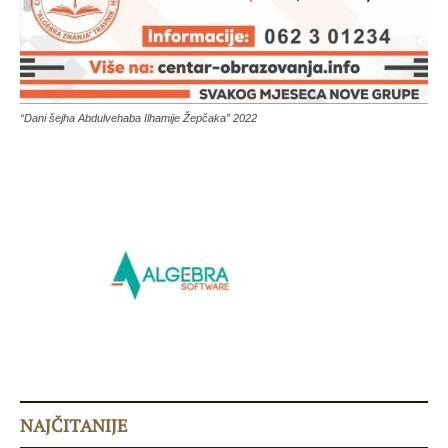
“Dani šejha Abdulvehaba Ilhamije Žepčaka” 2022
NAJČITANIJE