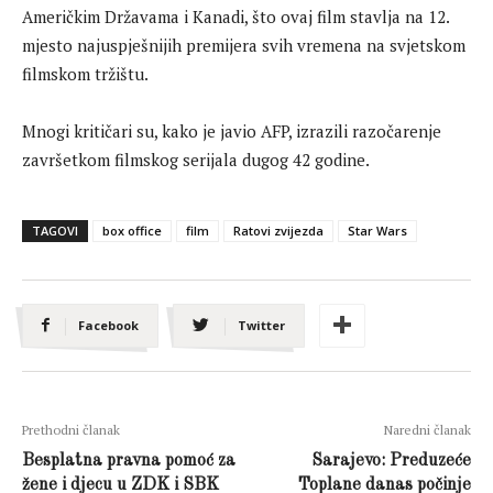
Američkim Državama i Kanadi, što ovaj film stavlja na 12.
mjesto najuspješnijih premijera svih vremena na svjetskom
filmskom tržištu.
Mnogi kritičari su, kako je javio AFP, izrazili razočarenje
završetkom filmskog serijala dugog 42 godine.
TAGOVI
box office
film
Ratovi zvijezda
Star Wars
Facebook
Twitter
Prethodni članak
Naredni članak
Besplatna pravna pomoć za
Sarajevo: Preduzeće
žene i djecu u ZDK i SBK
Toplane danas počinje