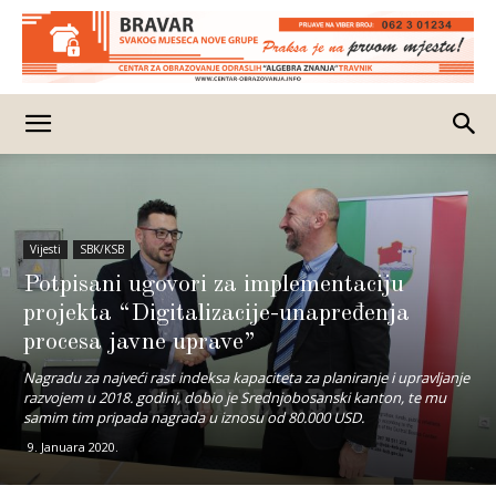
Vijesti
SBK/KSB
Potpisani ugovori za implementaciju
projekta “Digitalizacije-unapređenja
procesa javne uprave”
Nagradu za najveći rast indeksa kapaciteta za planiranje i upravljanje
razvojem u 2018. godini, dobio je Srednjobosanski kanton, te mu
samim tim pripada nagrada u iznosu od 80.000 USD.
9. Januara 2020.