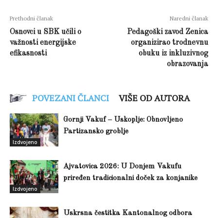
Prethodni članak
Naredni članak
Osnovci u SBK učili o
Pedagoški zavod Zenica
važnosti energijske
organizirao trodnevnu
efikasnosti
obuku iz inkluzivnog
obrazovanja
POVEZANI ČLANCI
VIŠE OD AUTORA
Gornji Vakuf – Uskoplje: Obnovljeno
Partizansko groblje
Izdvojeno
Ajvatovica 2026: U Donjem Vakufu
priređen tradicionalni doček za konjanike
Izdvojeno
Uskrsna čestitka Kantonalnog odbora