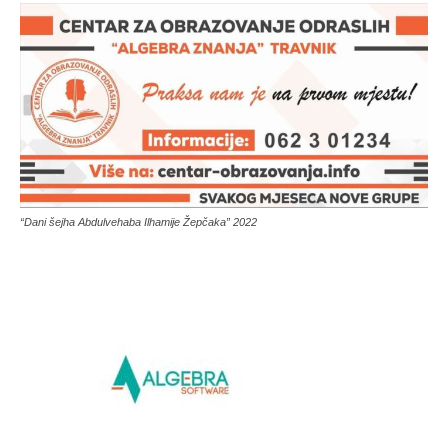
“Dani šejha Abdulvehaba Ilhamije Žepčaka” 2022