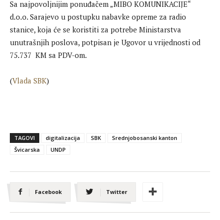
Sa najpovoljnijim ponuđačem „MIBO KOMUNIKACIJE“
d.o.o. Sarajevo u postupku nabavke opreme za radio
stanice, koja će se koristiti za potrebe Ministarstva
unutrašnjih poslova, potpisan je Ugovor u vrijednosti od
75.737 KM sa PDV-om.
(
Vlada SBK
)
TAGOVI
digitalizacija
SBK
Srednjobosanski kanton
Švicarska
UNDP
Facebook
Twitter