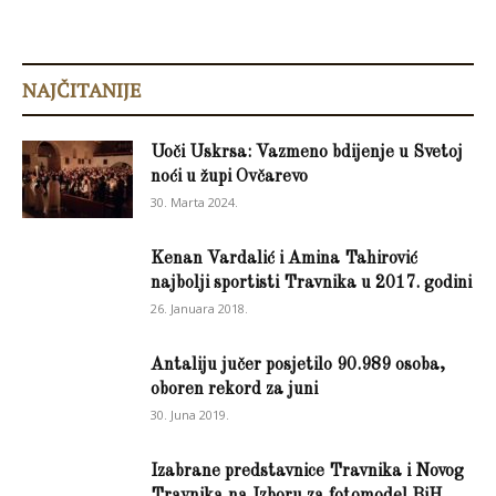
NAJČITANIJE
Uoči Uskrsa: Vazmeno bdijenje u Svetoj
noći u župi Ovčarevo
30. Marta 2024.
Kenan Vardalić i Amina Tahirović
najbolji sportisti Travnika u 2017. godini
26. Januara 2018.
Antaliju jučer posjetilo 90.989 osoba,
oboren rekord za juni
30. Juna 2019.
Izabrane predstavnice Travnika i Novog
Travnika na Izboru za fotomodel BiH