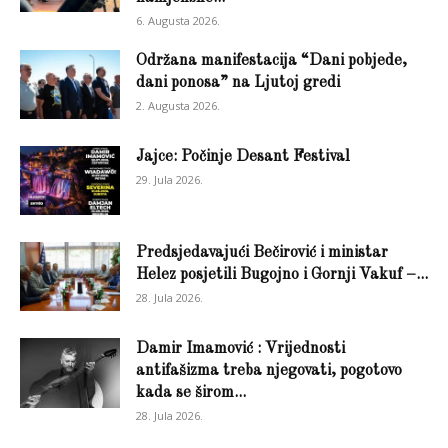
6. Augusta 2026.
Održana manifestacija “Dani pobjede,
dani ponosa” na Ljutoj gredi
2. Augusta 2026.
Jajce: Počinje Desant Festival
29. Jula 2026.
Predsjedavajući Bečirović i ministar
Helez posjetili Bugojno i Gornji Vakuf –...
28. Jula 2026.
Damir Imamović : Vrijednosti
antifašizma treba njegovati, pogotovo
kada se širom...
28. Jula 2026.