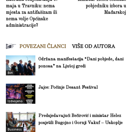
maja u Travniku: nema
pobjedniku izbora u
mjesta za antifašizam ili
Mađarskoj
nema volje Općinske
administracije?
POVEZANI ČLANCI
VIŠE OD AUTORA
Održana manifestacija “Dani pobjede, dani
ponosa” na Ljutoj gredi
BiH
Jajce: Počinje Desant Festival
Izdvojeno
Predsjedavajući Bečirović i ministar Helez
posjetili Bugojno i Gornji Vakuf – Uskoplje
Business