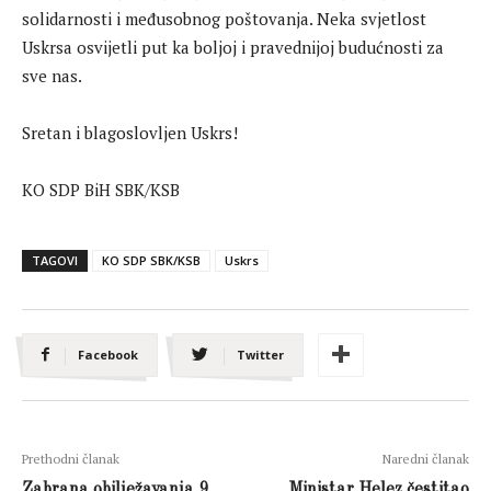
solidarnosti i međusobnog poštovanja. Neka svjetlost
Uskrsa osvijetli put ka boljoj i pravednijoj budućnosti za
sve nas.
Sretan i blagoslovljen Uskrs!
KO SDP BiH SBK/KSB
TAGOVI
KO SDP SBK/KSB
Uskrs
Facebook
Twitter
Prethodni članak
Naredni članak
Zabrana obilježavanja 9.
Ministar Helez čestitao