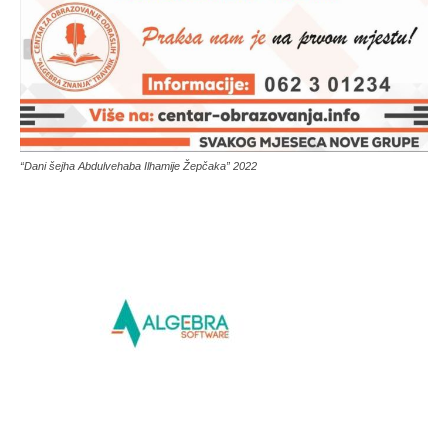
“Dani šejha Abdulvehaba Ilhamije Žepčaka” 2022