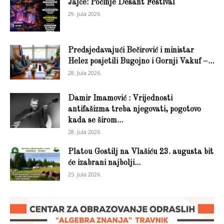
Jajce: Počinje Desant Festival
29. Jula 2026.
Predsjedavajući Bečirović i ministar
Helez posjetili Bugojno i Gornji Vakuf –...
28. Jula 2026.
Damir Imamović : Vrijednosti
antifašizma treba njegovati, pogotovo
kada se širom...
28. Jula 2026.
Platou Gostilj na Vlašiću 23. augusta bit
će izabrani najbolji...
25. Jula 2026.