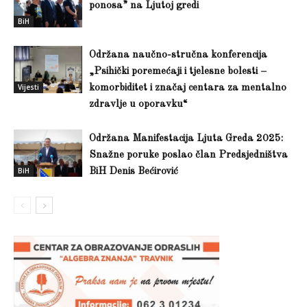
ponosa” na Ljutoj gredi
BiH
Održana naučno-stručna konferencija
„Psihički poremećaji i tjelesne bolesti –
Vijesti
komorbiditet i značaj centara za mentalno
zdravlje u oporavku“
Održana Manifestacija Ljuta Greda 2025:
Snažne poruke poslao član Predsjedništva
BiH
BiH Denis Bećirović