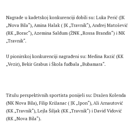
Nagrade u kadetskoj konkurenciji dobili su: Luka Perić (JK
„Nova Bila“), Amina Halak ( JK „Travnik“), Andrej Matošević
(RK „Borac“), Azemina Saldum (ŽNK „Rossa Brandis“) i NK
„Travnik“.
U pionirskoj konkurenciji nagrađeni su: Medina Razić (KK
„Vezir), Bekir Grabus i Škola fudbala „Bubamara“.
Titulu perspektivnih sportista ponijeli su: Dražen Kolenda
(NK Nova Bila), Filip Križanac ( JK „Ipon“), Ali Arnautović
(KK „Travnik“), Lejla Šiljak (KK „Travnik“) i David Vidović
(RK „Nova Bila“).