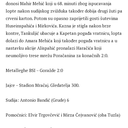
donosi Mahir Mehić koji u 68. minuti zbog ispucavanja
lopte nakon sudijskog zvižduka također dobija drugi žuti pa
crveni karton. Potom su opasno zaprijetili gosti šutevima
Huseinspahića i Mirkovića. Kazna je stigla nakon brze
kontre, Tankuljić ubacuje a Kapetan pogađa vratnicu, lopta
dolazi do Amara Mehića koji također pogađa vratnicu a u
nastavku akcije Alispahić pronalazi Haračića koji
neumoljivo trese mrežu Poračanina za konačnih 2:0.
Metalleghe BSI – Goražde 2:0
Jajce – Stadion Mračaj. Gledatelja 300.
Sudija: Antonio Bandić (Grude) 6
Pomoćnici: Elvir Trgovčević i Mirza Čejvanović (oba Tuzla)