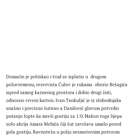
Domaćin je pritiskao i trud se isplatio u drugom
poluvremenu, rezervista Čulov je rukama oborio Bešagića
ispred samog kaznenog prostora i dobio drugi žuti,
odnosno crveni karton. Ivan Tankuljić je iz slobodnjaka
snažno i precizno šutirao a Danilović glavom potvrdio
putanju lopte ka mreži gostiju za 1:0. Nakon toga lijepa
solo akcija Amara Mehića čiji šut završava umalo pored
gola gostiju. Ravnotežu u polju nesmotrenim potezom