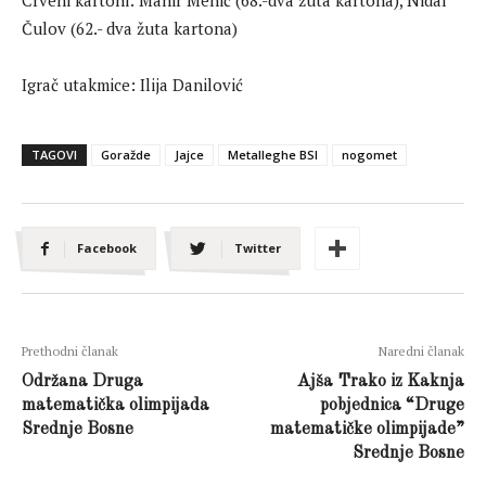
Crveni kartoni: Mahir Mehić (68.-dva žuta kartona), Nidal
Čulov (62.- dva žuta kartona)
Igrač utakmice: Ilija Danilović
TAGOVI
Goražde
Jajce
Metalleghe BSI
nogomet
Facebook
Twitter
Prethodni članak
Naredni članak
Održana Druga
Ajša Trako iz Kaknja
matematička olimpijada
pobjednica “Druge
Srednje Bosne
matematičke olimpijade”
Srednje Bosne