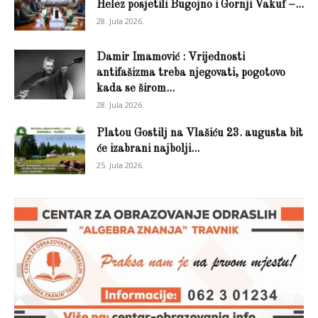
Helez posjetili Bugojno i Gornji Vakuf –...
28. Jula 2026.
Damir Imamović : Vrijednosti
antifašizma treba njegovati, pogotovo
kada se širom...
28. Jula 2026.
Platou Gostilj na Vlašiću 23. augusta bit
će izabrani najbolji...
25. Jula 2026.