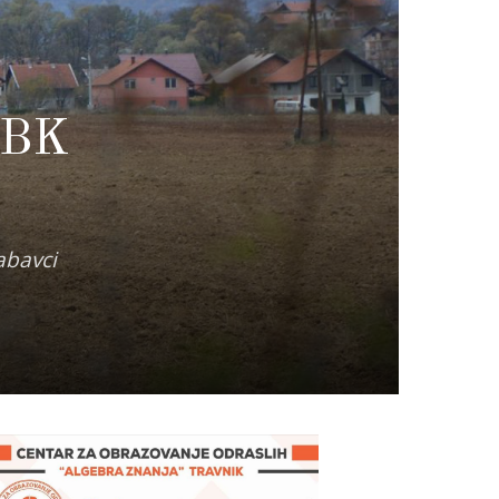
 SBK
abavci