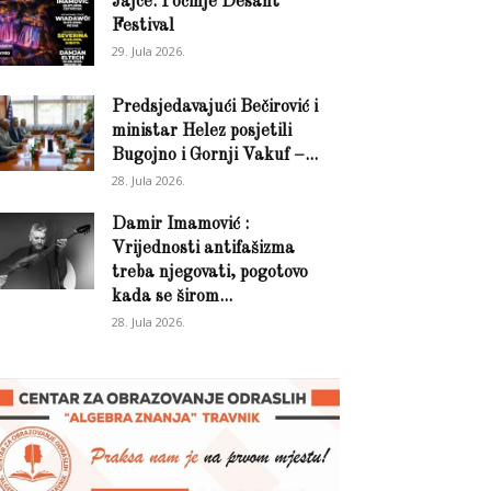
Jajce: Počinje Desant
Festival
29. Jula 2026.
Predsjedavajući Bečirović i
ministar Helez posjetili
Bugojno i Gornji Vakuf –...
28. Jula 2026.
Damir Imamović :
Vrijednosti antifašizma
treba njegovati, pogotovo
kada se širom...
28. Jula 2026.