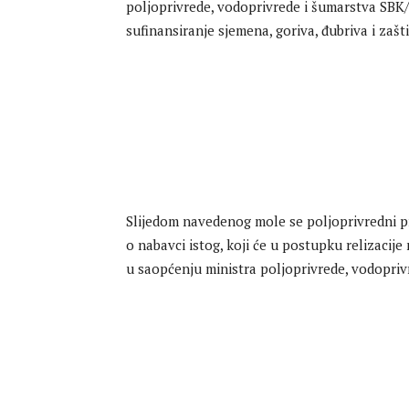
poljoprivrede, vodoprivrede i šumarstva SBK
sufinansiranje sjemena, goriva, đubriva i zašt
Slijedom navedenog mole se poljoprivredni pr
o nabavci istog, koji će u postupku relizacije
u saopćenju ministra poljoprivrede, vodopri