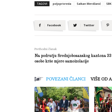
TAGOVI
poljoprivreda
Salkan Merdžanić
SBK
Facebook
Twitter
Prethodni članak
Na području Srednjobosanskog kantona 33
osobe krše mjere samoizolacije
POVEZANI ČLANCI
VIŠE OD 