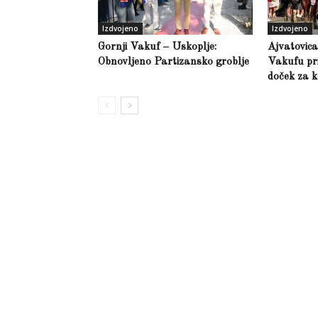
Izdvojeno
Izdvojeno
Gornji Vakuf – Uskoplje:
Ajvatovic
Obnovljeno Partizansko groblje
Vakufu pri
doček za k