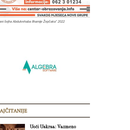
ani šejha Abdulvehaba Ilhamije Žepčaka” 2022
AJČITANIJE
Uoči Uskrsa: Vazmeno