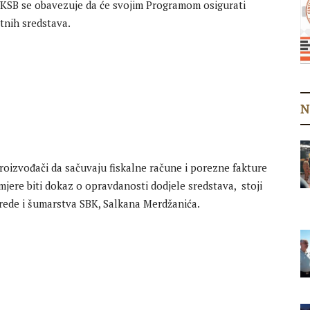
/KSB se obavezuje da će svojim Programom osigurati
itnih sredstava.
N
oizvođači da sačuvaju fiskalne račune i porezne fakture
 mjere biti dokaz o opravdanosti dodjele sredstava, stoji
vrede i šumarstva SBK, Salkana Merdžanića.