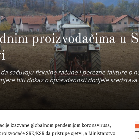
ednim proizvođačima u
i
 da sačuvaju fiskalne račune i porezne fakture o n
e mjere biti dokaz o opravdanosti dodjele sredstava.
tuacije izazvane globalnom pendemijom koronavirusa,
roizvođače SBK/KSB da pristupe sjetvi, a Ministarstvo