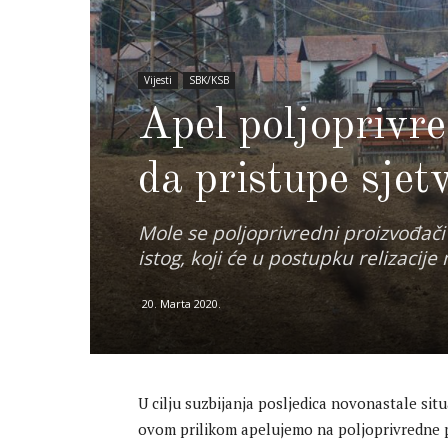
Vijesti
SBK/KSB
Apel poljoprivr
da pristupe sjetv
Mole se poljoprivredni proizvođači
istog, koji će u postupku relizacij
20. Marta 2020.
U cilju suzbijanja posljedica novonastale si
ovom prilikom apelujemo na poljoprivredne p