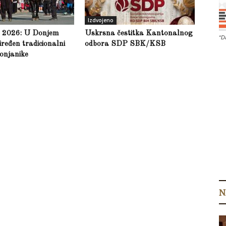
Izdvojeno
a 2026: U Donjem
Uskrsna čestitka Kantonalnog
“D
ređen tradicionalni
odbora SDP SBK/KSB
onjanike
N