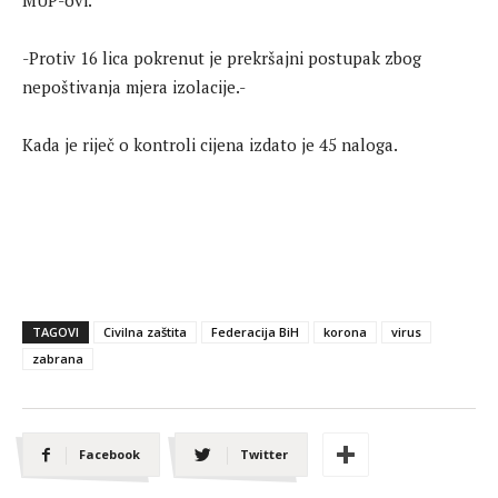
MUP-ovi.
-Protiv 16 lica pokrenut je prekršajni postupak zbog
nepoštivanja mjera izolacije.-
Kada je riječ o kontroli cijena izdato je 45 naloga.
TAGOVI
Civilna zaštita
Federacija BiH
korona
virus
zabrana
Facebook
Twitter