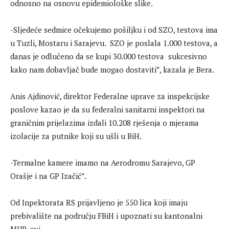
odnosno na osnovu epidemiološke slike.
-Sljedeće sedmice očekujemo pošiljku i od SZO, testova ima
u Tuzli, Mostaru i Sarajevu. SZO je poslala 1.000 testova, a
danas je odlučeno da se kupi 30.000 testova sukcesivno
kako nam dobavljač bude mogao dostaviti”, kazala je Bera.
Anis Ajdinović, direktor Federalne uprave za inspekcijske
poslove kazao je da su federalni sanitarni inspektori na
graničnim prijelazima izdali 10.208 rješenja o mjerama
izolacije za putnike koji su ušli u BiH.
-Termalne kamere imamo na Aerodromu Sarajevo, GP
Orašje i na GP Izačić”.
Od Inpektorata RS prijavljeno je 550 lica koji imaju
prebivalište na području FBiH i upoznati su kantonalni