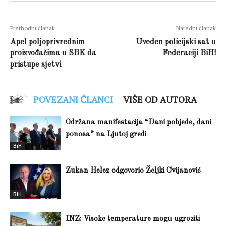
Prethodni članak
Naredni članak
Apel poljoprivrednim
Uveden policijski sat u
proizvođačima u SBK da
Federaciji BiH!
pristupe sjetvi
POVEZANI ČLANCI
VIŠE OD AUTORA
Održana manifestacija “Dani pobjede, dani
ponosa” na Ljutoj gredi
BiH
Zukan Helez odgovorio Željki Cvijanović
BiH
INZ: Visoke temperature mogu ugroziti