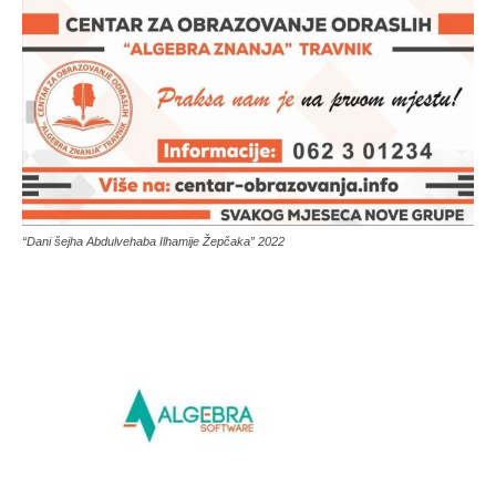
“Dani šejha Abdulvehaba Ilhamije Žepčaka” 2022