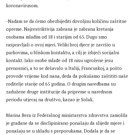
koronavirusom.
-Nadam se da ćemo obezbijediti dovoljnu količinu zaštitne
opreme. Najrestriktivija zabrana je zabrana kretanja
osobama mlađim od 18 i starijim od 65. Dugo smo
raspravljali o ovoj mjeri. Veliki broj djece je završio u
parkovima, u bliskom kontaktu, a cilj je izbjeći socijalni
kontakt. Iako osobe mlađe od 18 nisu ugrožene jesu
prenosnici, a to se dešavalo u Italiji, Francuskoj, a pošto
provode vrijeme kod nana, deda da pokušamo zaštititi naše
roditelje starije od 65 godina. O drugim naredbama su
zadužene druge institucije da pripreme u narednom
periodu utjecaj na društvo, kazao je Solak.
Marina Bera iz Federalnog ministarstva zdravstva zamolila
je građane da se disclipinirano ponašaju da slijede mjere i
ponašaju se u skladu s preporukama. Dodala je da se