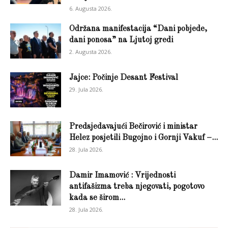
6. Augusta 2026.
Održana manifestacija “Dani pobjede,
dani ponosa” na Ljutoj gredi
2. Augusta 2026.
Jajce: Počinje Desant Festival
29. Jula 2026.
Predsjedavajući Bečirović i ministar
Helez posjetili Bugojno i Gornji Vakuf –...
28. Jula 2026.
Damir Imamović : Vrijednosti
antifašizma treba njegovati, pogotovo
kada se širom...
28. Jula 2026.