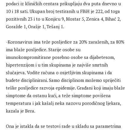
podaci iz kliničkih centara prikupljaju dva puta dnevno u
10 i 18 sati. Ukupan broj testiranih u FBiH je 222, od toga
pozitivnih 23 i to u Konjicu 9, Mostar 5, Zenica 4, Bihać 2,
Goražde 1, Orašje 1, Tešanj 1.
-Koronavirus ima teže posljedice za 20% zaraženih, za 80%
ima blaže posljedice. Starije osobe su
imunokompromitirane posebno osobe sa dijabetesom,
hipertenzijom i u tim skupinama je najviše smrtnih
slučajeva. Vodite računa o osjetljivim skupinama i da
budete disciplinirani. Samo disciplinom možemo spriječiti
teške posljedice razvoja epidemije. Građani koji imaju blaže
simptome da ostanu kući, a teže simptome povišena
temperatura i jak kašalj neka nazovu porodičnog ljekara,
kazala je Bera.
Ona je istakla da se testovi rade u skladu sa parametrima