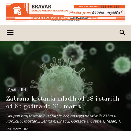
Vijesti
BiH
Zabrana kretanja mlađih od 18 i starijih
od 65 godina do 31. marta
Ukupan broj testiranih u FBiH je 222, od toga pozitivnih 23 i to u
Konjicu 9, Mostar 5, Zenica 4, Bihać 2, Goražde 1, Orašje 1, Tešanj 1.
20. Marta 2020.