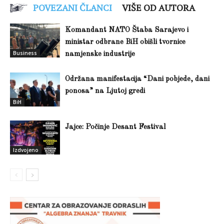
POVEZANI ČLANCI
VIŠE OD AUTORA
Komandant NATO Štaba Sarajevo i
ministar odbrane BiH obišli tvornice
Business
namjenske industrije
Održana manifestacija “Dani pobjede, dani
ponosa” na Ljutoj gredi
BiH
Jajce: Počinje Desant Festival
Izdvojeno