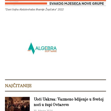
“Dani šejha Abdulvehaba Ilhamije Žepčaka” 2022
NAJČITANIJE
Uoči Uskrsa: Vazmeno bdijenje u Svetoj
noći u župi Ovčarevo
30. Marta 2024.