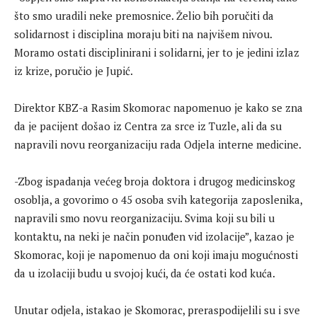
što smo uradili neke premosnice. Želio bih poručiti da
solidarnost i disciplina moraju biti na najvišem nivou.
Moramo ostati disciplinirani i solidarni, jer to je jedini izlaz
iz krize, poručio je Jupić.
Direktor KBZ-a Rasim Skomorac napomenuo je kako se zna
da je pacijent došao iz Centra za srce iz Tuzle, ali da su
napravili novu reorganizaciju rada Odjela interne medicine.
-Zbog ispadanja većeg broja doktora i drugog medicinskog
osoblja, a govorimo o 45 osoba svih kategorija zaposlenika,
napravili smo novu reorganizaciju. Svima koji su bili u
kontaktu, na neki je način ponuđen vid izolacije”, kazao je
Skomorac, koji je napomenuo da oni koji imaju mogućnosti
da u izolaciji budu u svojoj kući, da će ostati kod kuća.
Unutar odjela, istakao je Skomorac, preraspodijelili su i sve