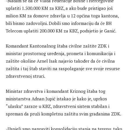
-Nadam se da će Vlada Federacije Bosne i Hercegovine
uplatiti 1.500.000 KM za KBZ, a ako bude pristigao još
milion KM za domove zdravlja u 12 općina toga kantona,
bili bismo zadovoljni. Dobili smo informaciju da će BH
Telecom uplatiti 200.000 KM za KBZ, podsjetio je Ganić.
Komandant Kantonalnog štaba civilne zaštite ZDK i
ministar prostornog uređenja, prometa i komunikacija i
zaštite okoline Arnel Isak najavio također da će civilna
zaštita i taj štab staviti na raspolaganje sve svoje resurse
zdravstvenoj struci.
Ministar zdravstva i komandant Kriznog štaba tog
ministarstva Adnan Jupić istakao je kako je, uprkos
“ulasku” zaraze u KBZ, zdravstveni sistem stabilan i
spreman da pruži kompletnu zaštitu svim građanima ZDK.
-Uspjeli smo napraviti konsolidaciju stanja na terenu, tako