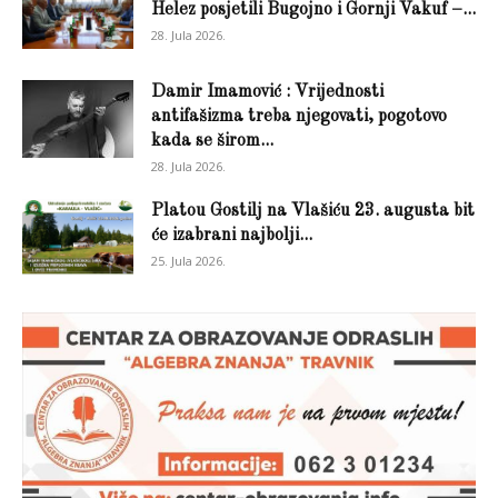
Helez posjetili Bugojno i Gornji Vakuf –...
28. Jula 2026.
Damir Imamović : Vrijednosti
antifašizma treba njegovati, pogotovo
kada se širom...
28. Jula 2026.
Platou Gostilj na Vlašiću 23. augusta bit
će izabrani najbolji...
25. Jula 2026.