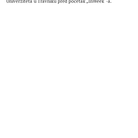
Univerziteta u Travniku pred početak „InWeek“-a.