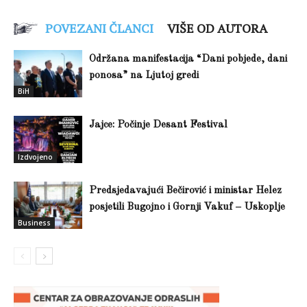
POVEZANI ČLANCI
VIŠE OD AUTORA
Održana manifestacija “Dani pobjede, dani
ponosa” na Ljutoj gredi
BiH
Jajce: Počinje Desant Festival
Izdvojeno
Predsjedavajući Bečirović i ministar Helez
posjetili Bugojno i Gornji Vakuf – Uskoplje
Business