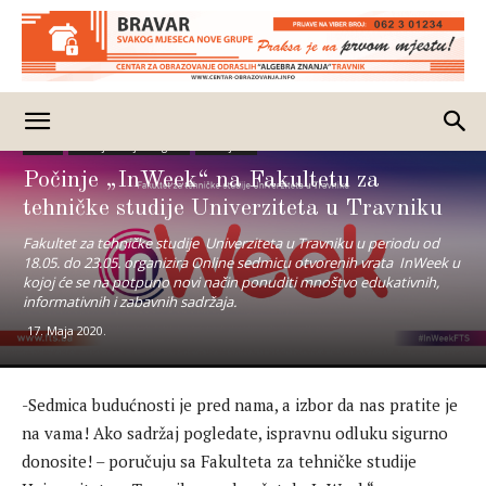
Posao
Obavještenja - Oglasi
Izdvojeno
Počinje „InWeek“ na Fakultetu za
tehničke studije Univerziteta u Travniku
Fakultet za tehničke studije Univerziteta u Travniku u periodu od
18.05. do 23.05. organizira Online sedmicu otvorenih vrata InWeek u
kojoj će se na potpuno novi način ponuditi mnoštvo edukativnih,
informativnih i zabavnih sadržaja.
17. Maja 2020.
-Sedmica budućnosti je pred nama, a izbor da nas pratite je
na vama! Ako sadržaj pogledate, ispravnu odluku sigurno
donosite! – poručuju sa Fakulteta za tehničke studije