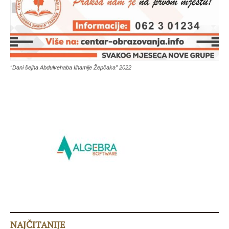
“Dani šejha Abdulvehaba Ilhamije Žepčaka” 2022
NAJČITANIJE