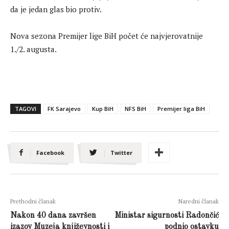
da je jedan glas bio protiv.
Nova sezona Premijer lige BiH počet će najvjerovatnije
1./2. augusta.
TAGOVI
FK Sarajevo
Kup BiH
NFS BiH
Premijer liga BiH
Facebook
Twitter
Prethodni članak
Naredni članak
Nakon 40 dana završen
Ministar sigurnosti Radončić
izazov Muzeja književnosti i
podnio ostavku