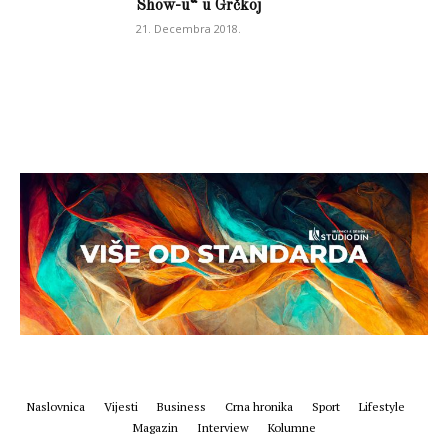
Show-u“ u Grčkoj
21. Decembra 2018.
Naslovnica
Vijesti
Business
Crna hronika
Sport
Lifestyle
Magazin
Interview
Kolumne