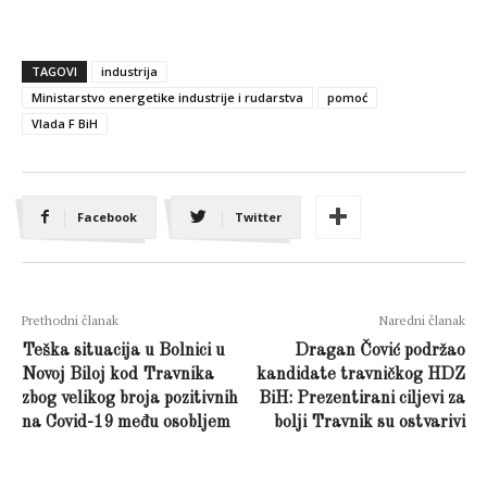
TAGOVI
industrija
Ministarstvo energetike industrije i rudarstva
pomoć
Vlada F BiH
Facebook
Twitter
Prethodni članak
Naredni članak
Teška situacija u Bolnici u
Dragan Čović podržao
Novoj Biloj kod Travnika
kandidate travničkog HDZ
zbog velikog broja pozitivnih
BiH: Prezentirani ciljevi za
na Covid-19 među osobljem
bolji Travnik su ostvarivi