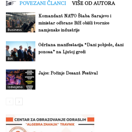
POVEZANI ČLANCI
VIŠE OD AUTORA
Komandant NATO Štaba Sarajevo i
ministar odbrane BiH obišli tvornice
Business
namjenske industrije
Održana manifestacija “Dani pobjede, dani
ponosa” na Ljutoj gredi
BiH
Jajce: Počinje Desant Festival
Izdvojeno