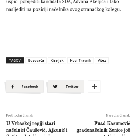
uspio pobijediti kandidata SDA, Advana Akeljića i tako
nasljediti na poziciji načelnika svog stranačkog kolegu.
TAGOVI
Busovača
Kiseljak
Novi Travnik
Vitez
Facebook
Twitter
Prethodni članak
Naredni članak
U Vrbaskoj regiji stari
Fuad Kasumović
načelnici Čaušević, Ajkunić i
gradonačelnik Zenice još