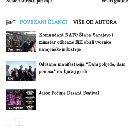
Sušić zadržali pozicije
četiri godine
POVEZANI ČLANCI
VIŠE OD AUTORA
Komandant NATO Štaba Sarajevo i
ministar odbrane BiH obišli tvornice
Business
namjenske industrije
Održana manifestacija “Dani pobjede, dani
ponosa” na Ljutoj gredi
BiH
Jajce: Počinje Desant Festival
Izdvojeno