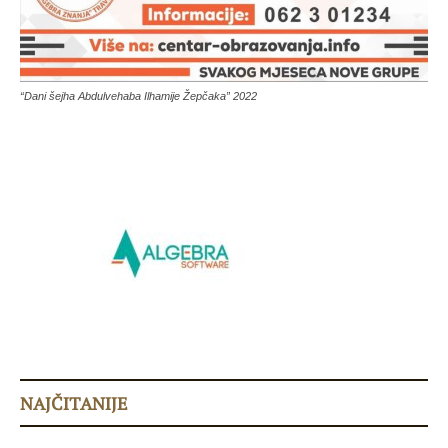
“Dani šejha Abdulvehaba Ilhamije Žepčaka” 2022
NAJČITANIJE