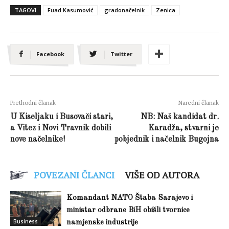
TAGOVI
Fuad Kasumović
gradonačelnik
Zenica
Facebook
Twitter
Prethodni članak
Naredni članak
U Kiseljaku i Busovači stari,
NB: Naš kandidat dr.
a Vitez i Novi Travnik dobili
Karadža, stvarni je
nove načelnike!
pobjednik i načelnik Bugojna
POVEZANI ČLANCI
VIŠE OD AUTORA
Komandant NATO Štaba Sarajevo i
ministar odbrane BiH obišli tvornice
Business
namjenske industrije