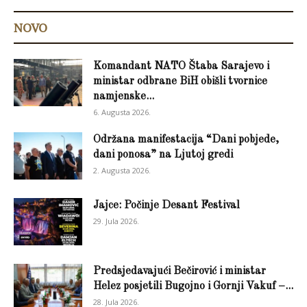
NOVO
Komandant NATO Štaba Sarajevo i
ministar odbrane BiH obišli tvornice
namjenske...
6. Augusta 2026.
Održana manifestacija “Dani pobjede,
dani ponosa” na Ljutoj gredi
2. Augusta 2026.
Jajce: Počinje Desant Festival
29. Jula 2026.
Predsjedavajući Bečirović i ministar
Helez posjetili Bugojno i Gornji Vakuf –...
28. Jula 2026.