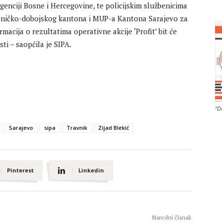
nciji Bosne i Hercegovine, te policijskim službenicima
ničko-dobojskog kantona i MUP-a Kantona Sarajevo za
rmacija o rezultatima operativne akcije ‘Profit’ bit će
i – saopćila je SIPA.
“D
Sarajevo
sipa
Travnik
Zijad Blekić
Pinterest
Linkedin
Naredni članak