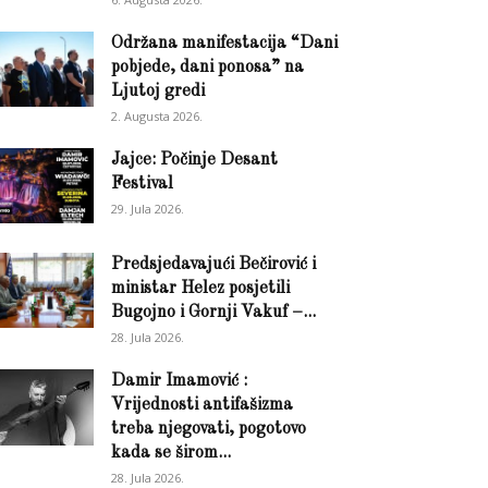
Održana manifestacija “Dani
pobjede, dani ponosa” na
Ljutoj gredi
2. Augusta 2026.
Jajce: Počinje Desant
Festival
29. Jula 2026.
Predsjedavajući Bečirović i
ministar Helez posjetili
Bugojno i Gornji Vakuf –...
28. Jula 2026.
Damir Imamović :
Vrijednosti antifašizma
treba njegovati, pogotovo
kada se širom...
28. Jula 2026.