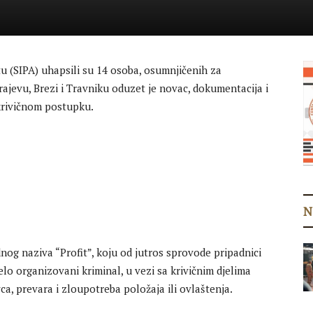
itu (SIPA) uhapsili su 14 osoba, osumnjičenih za
ajevu, Brezi i Travniku oduzet je novac, dokumentacija i
 krivičnom postupku.
N
nog naziva “Profit”, koju od jutros sprovode pripadnici
elo organizovani kriminal, u vezi sa krivičnim djelima
a, prevara i zloupotreba položaja ili ovlaštenja.