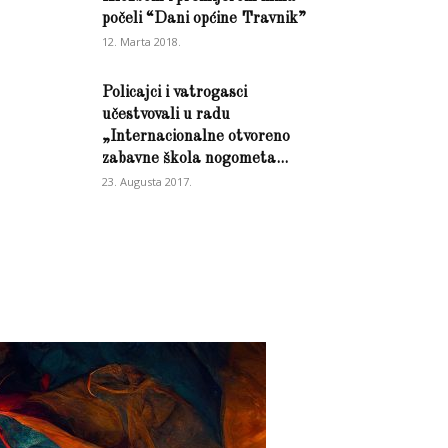
počeli “Dani općine Travnik”
12. Marta 2018.
Policajci i vatrogasci
učestvovali u radu
„Internacionalne otvoreno
zabavne škola nogometa...
23. Augusta 2017.