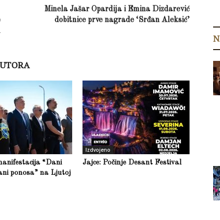
Minela Jašar Opardija i Emina Dizdarević
e
dobitnice prve nagrade ‘Srđan Aleksić’
u
N
AUTORA
Izdvojeno
anifestacija “Dani
Jajce: Počinje Desant Festival
ani ponosa” na Ljutoj