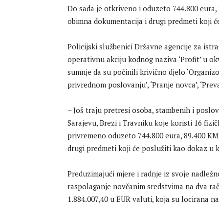
Do sada je otkriveno i oduzeto 744.800 eura, 
obimna dokumentacija i drugi predmeti koji ć
Policijski službenici Državne agencije za istra
operativnu akciju kodnog naziva ‘Profit’ u ok
sumnje da su počinili krivično djelo ‘Organizo
privrednom poslovanju’, ‘Pranje novca’, ‘Preva
– Još traju pretresi osoba, stambenih i poslov
Sarajevu, Brezi i Travniku koje koristi 16 fizič
privremeno oduzeto 744.800 eura, 89.400 KM,
drugi predmeti koji će poslužiti kao dokaz u
Preduzimajući mjere i radnje iz svoje nadležno
raspolaganje novčanim sredstvima na dva rač
1.884.007,40 u EUR valuti, koja su locirana n