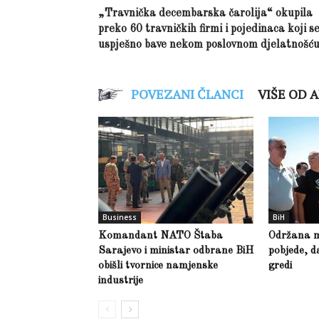
„Travnička decembarska čarolija“ okupila
preko 60 travničkih firmi i pojedinaca koji s
uspješno bave nekom poslovnom djelatnošć
POVEZANI ČLANCI
VIŠE OD 
Business
BiH
Komandant NATO Štaba
Održana m
Sarajevo i ministar odbrane BiH
pobjede, d
obišli tvornice namjenske
gredi
industrije