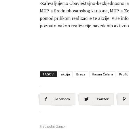
-Zahvaljujemo Obavještajno-bezbjednosnoj age
MUP-a Srednjobosanskog kantona, MUP-a Ze
pomoć prilikom realizacije te akcije. Više info
poznato nakon realizacije navedenih aktivnost
TAGOVI
akcija
Breza
Hasan Ćelam
Profit
Facebook
Twitter
Prethodni članak