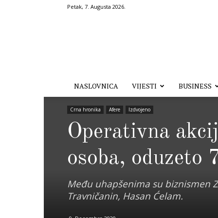
Petak, 7. Augusta 2026.
Hronika.ba
NASLOVNICA
VIJESTI
BUSINESS
Crna hronika
Afere
Izdvojeno
Operativna akcij
osoba, oduzeto
Među uhapšenima su biznismen Zijad
Travničanin, Hasan Ćelam.