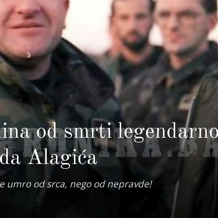
dina od smrti legendarn
da Alagića
nije umro od srca, nego od nepravde!