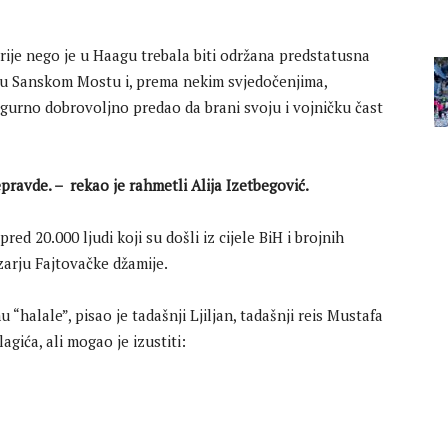
ije nego je u Haagu trebala biti održana predstatusna
 u Sanskom Mostu i, prema nekim svjedočenjima,
sigurno dobrovoljno predao da brani svoju i vojničku čast
pravde. – rekao je rahmetli Alija Izetbegović.
d 20.000 ljudi koji su došli iz cijele BiH i brojnih
arju Fajtovačke džamije.
u “halale”, pisao je tadašnji Ljiljan, tadašnji reis Mustafa
agića, ali mogao je izustiti: