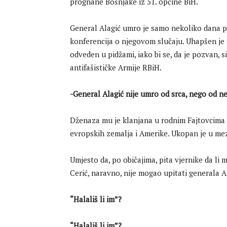
prognane Bošnjake iz 51. općine BiH.
General Alagić umro je samo nekoliko dana pr
konferencija o njegovom slučaju. Uhapšen je
odveden u pidžami, iako bi se, da je pozvan, 
antifašističke Armije RBiH.
-General Alagić nije umro od srca, nego od ne
Dženaza mu je klanjana u rodnim Fajtovcima pre
evropskih zemalja i Amerike. Ukopan je u mez
Umjesto da, po običajima, pita vjernike da li m
Cerić, naravno, nije mogao upitati generala Al
“Halališ li im”?
“Halališ li im”?