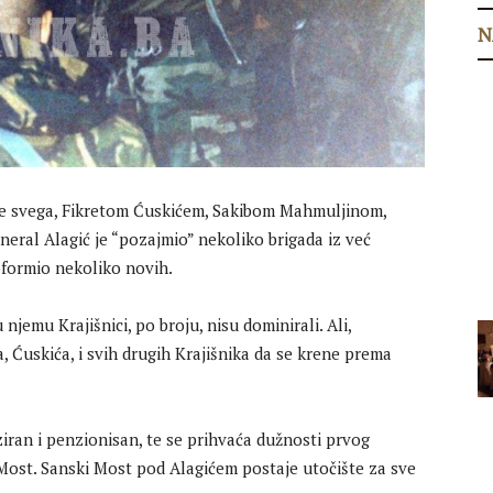
N
je svega, Fikretom Ćuskićem, Sakibom Mahmuljinom,
ral Alagić je “pozajmio” nekoliko brigada iz već
 oformio nekoliko novih.
 njemu Krajišnici, po broju, nisu dominirali. Ali,
 Ćuskića, i svih drugih Krajišnika da se krene prema
iziran i penzionisan, te se prihvaća dužnosti prvog
Most. Sanski Most pod Alagićem postaje utočište za sve