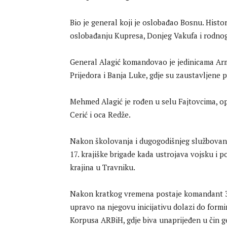
Bio je general koji je oslobađao Bosnu. Histor
oslobađanju Kupresa, Donjeg Vakufa i rodno
General Alagić komandovao je jedinicama Armi
Prijedora i Banja Luke, gdje su zaustavljene
Mehmed Alagić je rođen u selu Fajtovcima, op
Cerić i oca Redže.
Nakon školovanja i dugogodišnjeg službovanja
17. krajiške brigade kada ustrojava vojsku 
krajina u Travniku.
Nakon kratkog vremena postaje komandant 3. 
upravo na njegovu inicijativu dolazi do formi
Korpusa ARBiH, gdje biva unaprijeđen u čin g