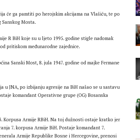
ija će ga pamtiti po herojskim akcijama na Vlašiću, te po
g Sanskog Mosta.
je R BiH koje su u ljeto 1995. godine stigle nadomak
 pod pritiskom međunarodne zajednice.
ćina Sanski Most, 8. jula 1947. godine od majke Fermane
 u JNA, po izbijanju agresije na BiH našao se u sastavu
i postaje komandant Operativne grupe (OG) Bosanska
Korpusa Armije RBiH. Na toj dužnosti ostaje kratko jer
ranja 7. korpusa Armije BiH. Postaje komandant 7.
enerala Armije Republike Bosne i Hercegovine, prenosi