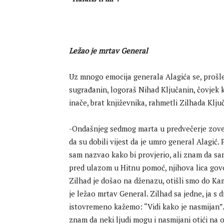
Ležao je mrtav General
Uz mnogo emocija generala Alagića se, prošle 
sugrađanin, logoraš Nihad Ključanin, čovjek k
inače, brat književnika, rahmetli Zilhada Klju
-Ondašnjeg sedmog marta u predvečerje zove m
da su dobili vijest da je umro general Alagić. 
sam nazvao kako bi provjerio, ali znam da s
pred ulazom u Hitnu pomoć, njihova lica govori
Zilhad je došao na dženazu, otišli smo do K
je ležao mrtav General. Zilhad sa jedne, ja s
istovremeno kažemo: “Vidi kako je nasmijan”. 
znam da neki ljudi mogu i nasmijani otići na o