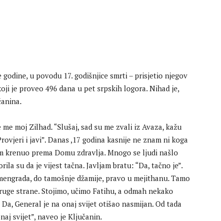
godine, u povodu 17. godišnjice smrti – prisjetio njegov
oji je proveo 496 dana u pet srpskih logora. Nihad je,
čanina.
e moj Zilhad. “Slušaj, sad su me zvali iz Avaza, kažu
Provjeri i javi”. Danas ,17 godina kasnije ne znam ni koga
am krenuo prema Domu zdravlja. Mnogo se ljudi našlo
la su da je vijest tačna. Javljam bratu: “Da, tačno je”.
amengrada, do tamošnje džamije, pravo u mejithanu. Tamo
 druge strane. Stojimo, učimo Fatihu, a odmah nekako
Da, General je na onaj svijet otišao nasmijan. Od tada
naj svijet”, naveo je Ključanin.