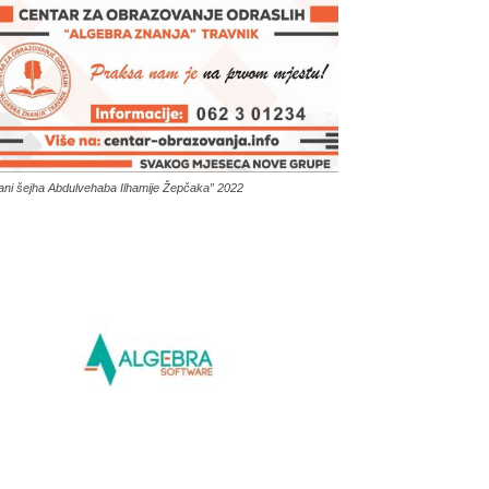
ani šejha Abdulvehaba Ilhamije Žepčaka” 2022