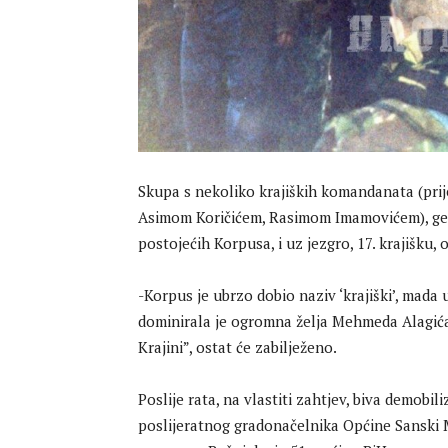
Skupa s nekoliko krajiških komandanata (pri
Asimom Koričićem, Rasimom Imamovićem), gene
postojećih Korpusa, i uz jezgro, 17. krajišku,
-Korpus je ubrzo dobio naziv ‘krajiški’, mada u
dominirala je ogromna želja Mehmeda Alagića,
Krajini”, ostat će zabilježeno.
Poslije rata, na vlastiti zahtjev, biva demobil
poslijeratnog gradonačelnika Općine Sanski 