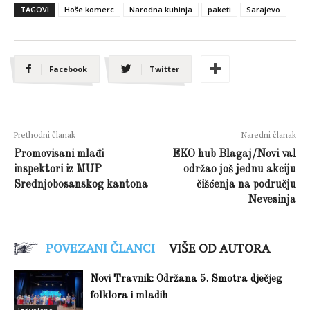
TAGOVI
Hoše komerc
Narodna kuhinja
paketi
Sarajevo
Facebook
Twitter
Prethodni članak
Naredni članak
Promovisani mlađi
EKO hub Blagaj/Novi val
inspektori iz MUP
održao još jednu akciju
Srednjobosanskog kantona
čišćenja na području
Nevesinja
POVEZANI ČLANCI
VIŠE OD AUTORA
Novi Travnik: Održana 5. Smotra dječjeg
folklora i mladih