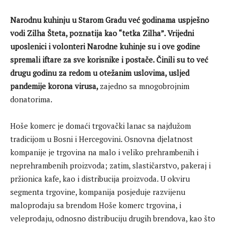
Narodnu kuhinju u Starom Gradu već godinama uspješno
vodi Zilha Šteta, poznatija kao “tetka Zilha”. Vrijedni
uposlenici i volonteri Narodne kuhinje su i ove godine
spremali iftare za sve korisnike i postače. Činili su to već
drugu godinu za redom u otežanim uslovima, usljed
pandemije korona virusa,
zajedno sa mnogobrojnim
donatorima.
Hoše komerc je domaći trgovački lanac sa najdužom
tradicijom u Bosni i Hercegovini. Osnovna djelatnost
kompanije je trgovina na malo i veliko prehrambenih i
neprehrambenih proizvoda; zatim, slastičarstvo, pakeraj i
pržionica kafe, kao i distribucija proizvoda. U okviru
segmenta trgovine, kompanija posjeduje razvijenu
maloprodaju sa brendom Hoše komerc trgovina, i
veleprodaju, odnosno distribuciju drugih brendova, kao što