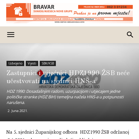
Izdvojeno
Vijesti
SBK/KSB
Zastupnici i vijećnici HDZ1990 ŽSB neće
učestvovati na sjednici HNS-a
HDZ 1990: Dosadašnjim radom, uzurpacijom i utjecajem jedne
političke stranke (HDZ BiH) temeljna načela HNS-a u potpunosti
narušena.
2. Juna 2021.
Na 5. sjednici Županijskog odbora HDZ1990 ŽSB održanoj