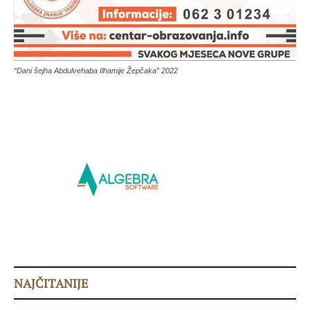
“Dani šejha Abdulvehaba Ilhamije Žepčaka” 2022
NAJČITANIJE