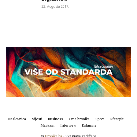
23. Augusta 2017.
Naslovnica
Vijesti
Business
Crna hronika
Sport
Lifestyle
Magazin
Interview
Kolumne
©
Hronika.ba
- Sva prava zadržana