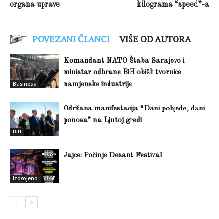
organa uprave
kilograma “speed”-a
POVEZANI ČLANCI
VIŠE OD AUTORA
Komandant NATO Štaba Sarajevo i
ministar odbrane BiH obišli tvornice
Business
namjenske industrije
Održana manifestacija “Dani pobjede, dani
ponosa” na Ljutoj gredi
BiH
Jajce: Počinje Desant Festival
Izdvojeno