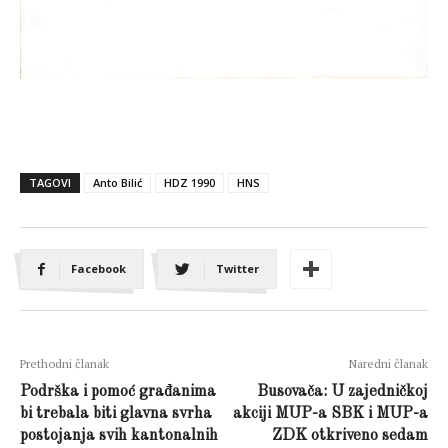
TAGOVI
Anto Bilić
HDZ 1990
HNS
Facebook
Twitter
Prethodni članak
Naredni članak
Podrška i pomoć građanima
Busovača: U zajedničkoj
bi trebala biti glavna svrha
akciji MUP-a SBK i MUP-a
postojanja svih kantonalnih
ZDK otkriveno sedam