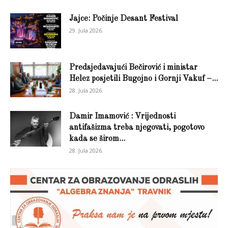
Jajce: Počinje Desant Festival
29. Jula 2026.
Predsjedavajući Bečirović i ministar
Helez posjetili Bugojno i Gornji Vakuf –...
28. Jula 2026.
Damir Imamović : Vrijednosti
antifašizma treba njegovati, pogotovo
kada se širom...
28. Jula 2026.