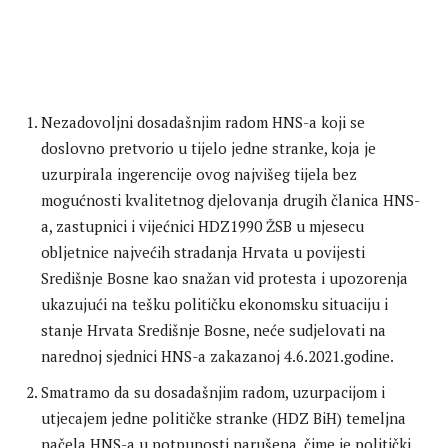
Nezadovoljni dosadašnjim radom HNS-a koji se
doslovno pretvorio u tijelo jedne stranke, koja je
uzurpirala ingerencije ovog najvišeg tijela bez
mogućnosti kvalitetnog djelovanja drugih članica HNS-
a, zastupnici i vijećnici HDZ1990 ŽSB u mjesecu
obljetnice najvećih stradanja Hrvata u povijesti
Središnje Bosne kao snažan vid protesta i upozorenja
ukazujući na tešku političku ekonomsku situaciju i
stanje Hrvata Središnje Bosne, neće sudjelovati na
narednoj sjednici HNS-a zakazanoj 4.6.2021.godine.
Smatramo da su dosadašnjim radom, uzurpacijom i
utjecajem jedne političke stranke (HDZ BiH) temeljna
načela HNS-a u potpunosti narušena, čime je politički