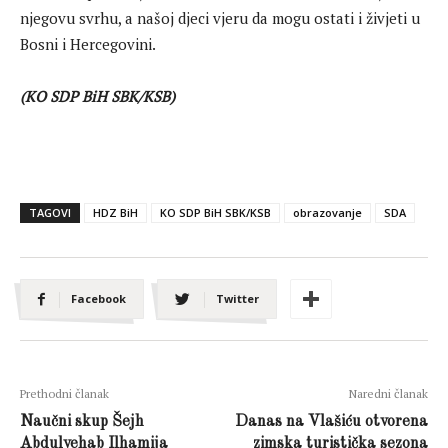
njegovu svrhu, a našoj djeci vjeru da mogu ostati i živjeti u
Bosni i Hercegovini.
(KO SDP BiH SBK/KSB)
TAGOVI
HDZ BiH
KO SDP BiH SBK/KSB
obrazovanje
SDA
Facebook
Twitter
Prethodni članak
Naredni članak
Naučni skup Šejh
Danas na Vlašiću otvorena
Abdulvehab Ilhamija
zimska turistička sezona