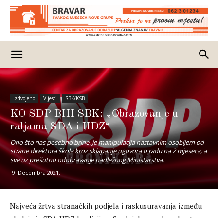
Izdvojeno
Vijesti
SBK/KSB
KO SDP BIH SBK: „Obrazovanje u
raljama SDA i HDZ“
Ono što nas posebno brine, je manipulacija nastavnim osobljem od
strane direktora škola kroz sklapanje ugovora o radu na 2 mjeseca, a
sve uz prešutno odobravanje nadležnog Ministarstva.
9. Decembra 2021.
Najveća žrtva stranačkih podjela i raskusuravanja između