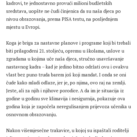
kadrovi, te jednostavno provući milioni budžetskih
sredstava, uopšte ne čudi činjenica da su naša djeca po
nivou obrazovanja, prema PISA testu, na posljednjem
mjestu u Evropi.
Koga je briga za nastavne planove i programe koji bi trebali
biti prilagođeni 21. stoljeću, opremu u školama, uslove u
zgradama u kojima uče naša djeca, stručno usavršavanje
nastavnog kadra – kad je jedino bitno održati ovu i ovakvu
vlast bez puno truda barem još koji mandat. I onda se oni
čude kako mladi odlaze, jer je, po njima, ovo raj na zemlji.
Jeste, ali za njih i njihove porodice. A da im je situacija iz
godine u godinu sve klimavija i nesigurnija, pokazuje ova
godina koja je započela neregulisanjem prijevoza učenika u
osnovnom obrazovanju.
Nakon višemjesečne trakavice, u kojoj su ispaštali roditelji