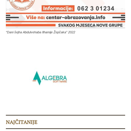
“Dani šejha Abdulvehaba Ilhamije Žepčaka” 2022
NAJČITANIJE