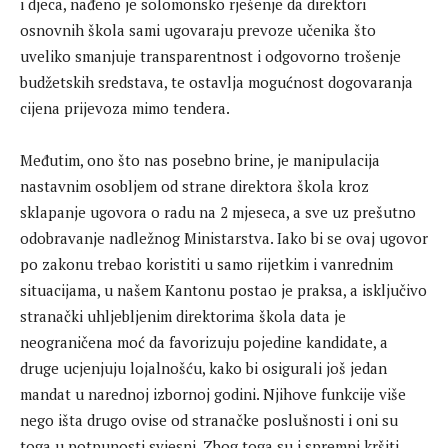
i djeca, nađeno je solomonsko rješenje da direktori
osnovnih škola sami ugovaraju prevoze učenika što
uveliko smanjuje transparentnost i odgovorno trošenje
budžetskih sredstava, te ostavlja mogućnost dogovaranja
cijena prijevoza mimo tendera.
Međutim, ono što nas posebno brine, je manipulacija
nastavnim osobljem od strane direktora škola kroz
sklapanje ugovora o radu na 2 mjeseca, a sve uz prešutno
odobravanje nadležnog Ministarstva. Iako bi se ovaj ugovor
po zakonu trebao koristiti u samo rijetkim i vanrednim
situacijama, u našem Kantonu postao je praksa, a isključivo
stranački uhljebljenim direktorima škola data je
neograničena moć da favorizuju pojedine kandidate, a
druge ucjenjuju lojalnošću, kako bi osigurali još jedan
mandat u narednoj izbornoj godini. Njihove funkcije više
nego išta drugo ovise od stranačke poslušnosti i oni su
toga u potpunosti svjesni. Zbog toga su i spremni kršiti