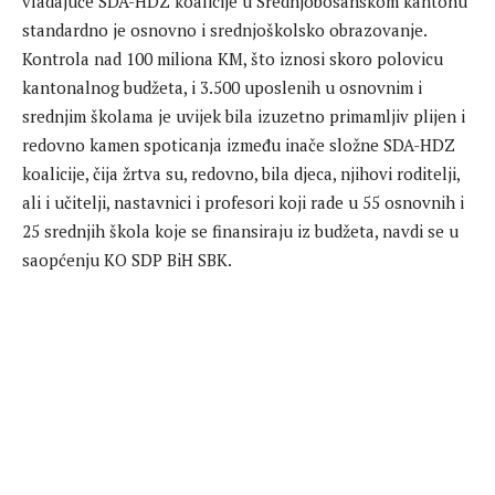
vladajuće SDA-HDZ koalicije u Srednjobosanskom kantonu
standardno je osnovno i srednjoškolsko obrazovanje.
Kontrola nad 100 miliona KM, što iznosi skoro polovicu
kantonalnog budžeta, i 3.500 uposlenih u osnovnim i
srednjim školama je uvijek bila izuzetno primamljiv plijen i
redovno kamen spoticanja između inače složne SDA-HDZ
koalicije, čija žrtva su, redovno, bila djeca, njihovi roditelji,
ali i učitelji, nastavnici i profesori koji rade u 55 osnovnih i
25 srednjih škola koje se finansiraju iz budžeta, navdi se u
saopćenju KO SDP BiH SBK.