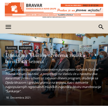
Business
Izdvojeno
Danas na Vlašiću otvorena zimska
turistička sezona
Zimsku turističku sezonu otvorenom je proglasio načelnik Općine
Travnik Kenan Dautović, a posjetitelji na Vlašiću će u naredna dva
dana imati priliku uživati uz zabavan dnevni program, druženje sa
Djeda Mrazom i igre bez granica na snijegu, kao i koncerte
najpopularnijih regionalnih muzičkih zvijezda u okviru manifestacije
"Šankanje".
10. Decembra 2021.