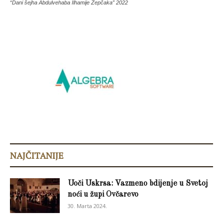
“Dani šejha Abdulvehaba Ilhamije Žepčaka” 2022
NAJČITANIJE
Uoči Uskrsa: Vazmeno bdijenje u Svetoj
noći u župi Ovčarevo
30. Marta 2024.