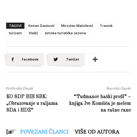
TAGOVI
Kenan Dautović
Miroslav Matošević
Travnik
turizam
Vlašić
zimska turistička sezona
Facebook
Twitter
Prethodni članak
Naredni članak
KO SDP BIH SBK:
“Tuđmanov haški profil” –
„Obrazovanje u raljama
knjiga Ive Komšića je melem
SDA i HDZ“
na ratne rane
POVEZANI ČLANCI
VIŠE OD AUTORA