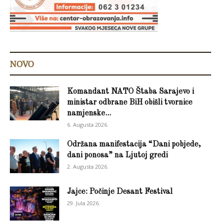
NOVO
Komandant NATO Štaba Sarajevo i
ministar odbrane BiH obišli tvornice
namjenske...
6. Augusta 2026.
Održana manifestacija “Dani pobjede,
dani ponosa” na Ljutoj gredi
2. Augusta 2026.
Jajce: Počinje Desant Festival
29. Jula 2026.