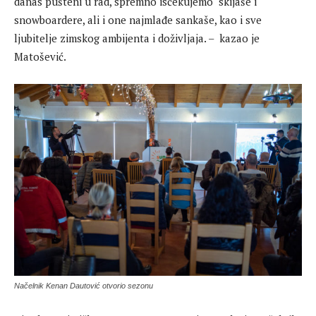
danas pušteni u rad, spremno isčekujemo skijaše i
snowboardere, ali i one najmlađe sankaše, kao i sve
ljubitelje zimskog ambijenta i doživljaja. – kazao je
Matošević.
Načelnik Kenan Dautović otvorio sezonu