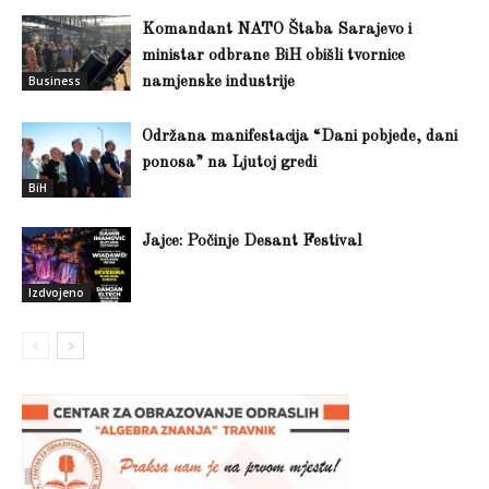
Komandant NATO Štaba Sarajevo i
ministar odbrane BiH obišli tvornice
Business
namjenske industrije
Održana manifestacija “Dani pobjede, dani
ponosa” na Ljutoj gredi
BiH
Jajce: Počinje Desant Festival
Izdvojeno