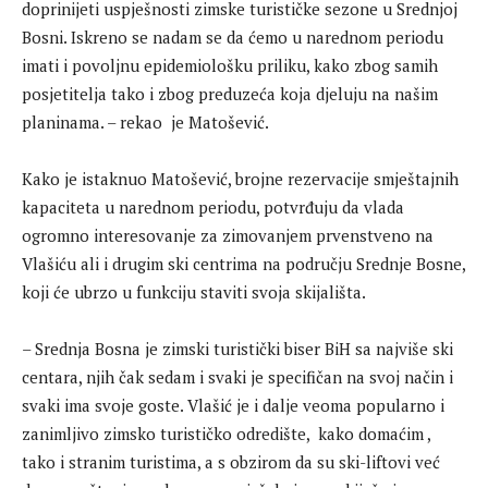
doprinijeti uspješnosti zimske turističke sezone u Srednjoj
Bosni. Iskreno se nadam se da ćemo u narednom periodu
imati i povoljnu epidemiološku priliku, kako zbog samih
posjetitelja tako i zbog preduzeća koja djeluju na našim
planinama. – rekao je Matošević.
Kako je istaknuo Matošević, brojne rezervacije smještajnih
kapaciteta u narednom periodu, potvrđuju da vlada
ogromno interesovanje za zimovanjem prvenstveno na
Vlašiću ali i drugim ski centrima na području Srednje Bosne,
koji će ubrzo u funkciju staviti svoja skijališta.
– Srednja Bosna je zimski turistički biser BiH sa najviše ski
centara, njih čak sedam i svaki je specifičan na svoj način i
svaki ima svoje goste. Vlašić je i dalje veoma popularno i
zanimljivo zimsko turističko odredište, kako domaćim ,
tako i stranim turistima, a s obzirom da su ski-liftovi već