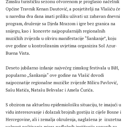
Zimsku turističku sezonu otvorenom je proglasio načelnik
Općine Travnik Kenan Dautović, a posjetitelji na Vlašiću će
u naredna dva dana imati priliku uživati uz zabavan dnevni
program, druženje sa Djeda Mrazom i igre bez granica na
snijegu, kao i koncerte najpopularnijih regionalnih
muzičkih zvijezda u okviru manifestacije “Šankanje”, koju
ove godine u kontroliranim uvjetima organizira Sol Azur-
Buena Vista.
Deseto jubilarno izdanje najvećeg zimskog festivala u BiH,
popularno „Šankanja“ ove godine na Vlašić dovodi
najpoznatije regionalne muzičke zvijezde Milicu Pavlović,
Sašu Matića, Natašu Bekvalac i Amela Ćurića.
S obzirom na aktuelnu epidemiološku situaciju, te imajući u
vidu interesovanje i dolazak brojnih gostiju iz cijele Bosne i
Hercegovine, ali i zemalja okruženja, naglašena je izuzetna
važnost poštivanja mjera nadležnih institucija vezanih za