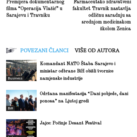
Premijera dokumentarnog
Farmaceutsko zdravstveni
filma “Operacija Vlašić” u
fakultet Travnik nastavlja
Sarajevu i Travniku
odličnu saradnju sa
srednjom medicinskom
školom Zenica
POVEZANI ČLANCI
VIŠE OD AUTORA
Komandant NATO Štaba Sarajevo i
ministar odbrane BiH obišli tvornice
Business
namjenske industrije
Održana manifestacija “Dani pobjede, dani
ponosa” na Ljutoj gredi
BiH
Jajce: Počinje Desant Festival