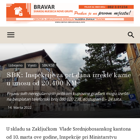
Izdvojeno
Vijesti
SBK/KSB
SBK: Inspekcije za pet dana izrekle kazne
u iznosu od 20.400 KM
Prijavu svih neregularnosti prilikom kupovine građani mogu izvršiti
na besplatan telefonski broj 080 020 238, dostupan 0 – 24 sata.
14. Marta 2022.
U skladu sa Zaključkom Vlade Srednjobosanskog kantona
od 10. marta ove godine, Inspekcije pri Ministarstvu