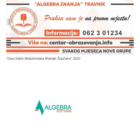
“Dani šejha Abdulvehaba Ilhamije Žepčaka” 2022