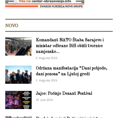
NOVO
Komandant NATO Štaba Sarajevo i
ministar odbrane BiH obišli tvornice
namjenske...
6. Augusta 2026.
Održana manifestacija “Dani pobjede,
dani ponosa” na Ljutoj gredi
2. Augusta 2026.
Jajce: Počinje Desant Festival
29. Jula 2026.