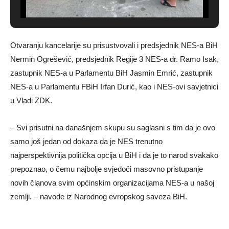
Otvaranju kancelarije su prisustvovali i predsjednik NES-a BiH
Nermin Ogrešević, predsjednik Regije 3 NES-a dr. Ramo Isak,
zastupnik NES-a u Parlamentu BiH Jasmin Emrić, zastupnik
NES-a u Parlamentu FBiH Irfan Durić, kao i NES-ovi savjetnici
u Vladi ZDK.
– Svi prisutni na današnjem skupu su saglasni s tim da je ovo
samo još jedan od dokaza da je NES trenutno
najperspektivnija politička opcija u BiH i da je to narod svakako
prepoznao, o čemu najbolje svjedoči masovno pristupanje
novih članova svim općinskim organizacijama NES-a u našoj
zemlji. – navode iz Narodnog evropskog saveza BiH.