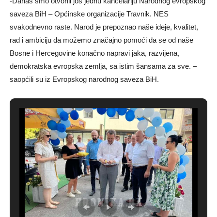
-Danas smo otvorili još jednu kancelariju Narodnog evropskog
saveza BiH – Općinske organizacije Travnik. NES
svakodnevno raste. Narod je prepoznao naše ideje, kvalitet,
rad i ambiciju da možemo značajno pomoći da se od naše
Bosne i Hercegovine konačno napravi jaka, razvijena,
demokratska evropska zemlja, sa istim šansama za sve. –
saopćili su iz Evropskog narodnog saveza BiH.