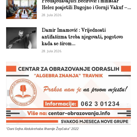
Predsjedavajući Bečirović i ministar
Helez posjetili Bugojno i Gornji Vakuf –...
28. Jula 2026.
Damir Imamović : Vrijednosti
antifašizma treba njegovati, pogotovo
kada se širom...
28. Jula 2026.
“Dani šejha Abdulvehaba Ilhamije Žepčaka” 2022