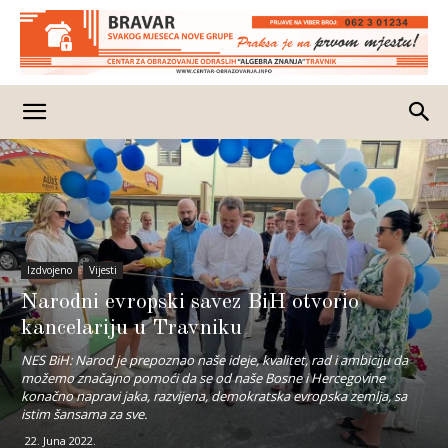
Izdvojeno
Vijesti
Narodni evropski savez BiH otvorio
kancelariju u Travniku
NES BiH: Narod je prepoznao naše ideje, kvalitet, rad i ambiciju da
možemo značajno pomoći da se od naše Bosne i Hercegovine
konačno napravi jaka, razvijena, demokratska evropska zemlja, sa
istim šansama za sve.
22. Juna 2022.