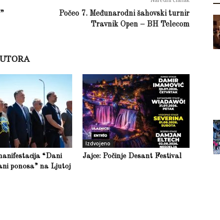
a”
Počeo 7. Međunarodni šahovski turnir
Travnik Open – BH Telecom
AUTORA
Izdvojeno
anifestacija “Dani
Jajce: Počinje Desant Festival
ani ponosa” na Ljutoj