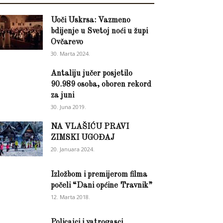
Uoči Uskrsa: Vazmeno
bdijenje u Svetoj noći u župi
Ovčarevo
30. Marta 2024.
Antaliju jučer posjetilo
90.989 osoba, oboren rekord
za juni
30. Juna 2019.
NA VLAŠIĆU PRAVI
ZIMSKI UGOĐAJ
20. Januara 2024.
Izložbom i premijerom filma
počeli “Dani općine Travnik”
12. Marta 2018.
Policajci i vatrogasci