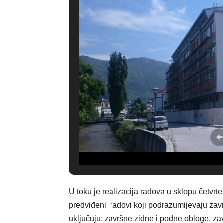
U toku je realizacija radova u sklopu četvrt
predviđeni radovi koji podrazumijevaju zavr
uključuju: završne zidne i podne obloge, z