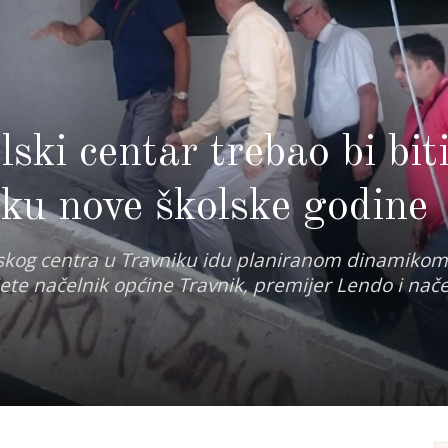
ski centar trebao bi bit
tku nove školske godine
lskog centra u Travniku idu planiranom dinamikom
jete načelnik općine Travnik, premijer Lendo i nače