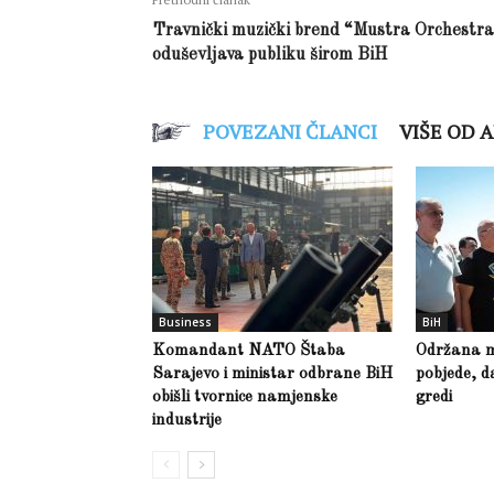
Travnički muzički brend “Mustra Orchestr
oduševljava publiku širom BiH
POVEZANI ČLANCI
VIŠE OD 
Business
BiH
Komandant NATO Štaba
Održana m
Sarajevo i ministar odbrane BiH
pobjede, d
obišli tvornice namjenske
gredi
industrije