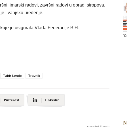
šni limarski radovi, završni radovi u obradi stropova,
ije
i
vanjsko uređenje.
 koje je osigurala Vlada Federacije BiH.
“D
Tahir Lendo
Travnik
Pinterest
Linkedin
N
Naredni članak