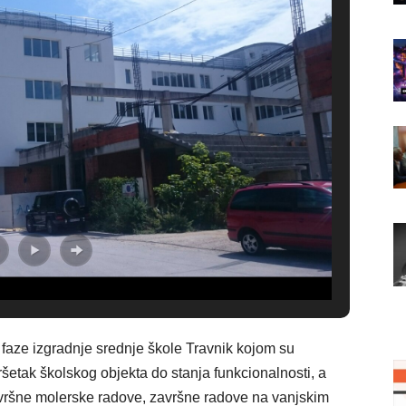
e faze izgradnje srednje škole Travnik kojom su
šetak školskog objekta do stanja funkcionalnosti, a
avršne molerske radove, završne radove na vanjskim