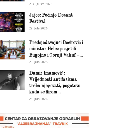
2. Augusta 2026.
Jajce: Počinje Desant
Festival
29. Jula 2026.
Predsjedavajući Bečirović i
ministar Helez posjetili
Bugojno i Gornji Vakuf –...
28. Jula 2026.
Damir Imamović :
Vrijednosti antifašizma
treba njegovati, pogotovo
kada se širom...
28. Jula 2026.