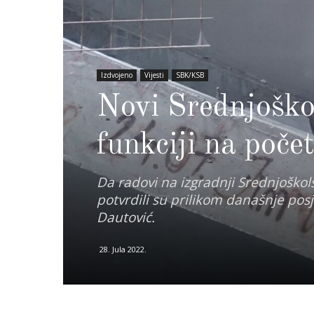
Izdvojeno
Vijesti
SBK/KSB
Novi Srednjoškol
funkciji na poče
Da radovi na izgradnji Srednjoško
potvrdili su prilikom današnje pos
Dautović.
28. Jula 2022.