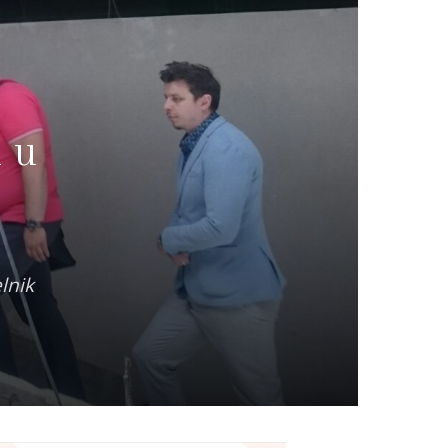
i u
lnik