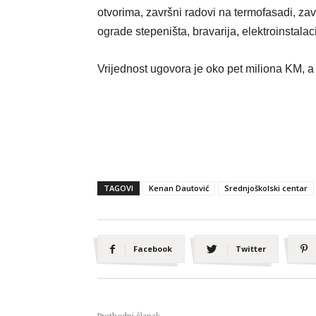
otvorima, završni radovi na termofasadi, zavr
ograde stepeništa, bravarija, elektroinstalac
Vrijednost ugovora je
oko
pet miliona KM, a
TAGOVI
Kenan Dautović
Srednjoškolski centar
Facebook
Twitter
Prethodni članak