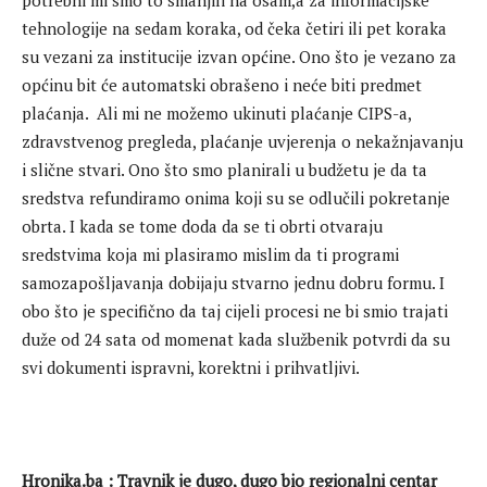
potrebni mi smo to smanjili na osam,a za informacijske
tehnologije na sedam koraka, od čeka četiri ili pet koraka
su vezani za institucije izvan općine. Ono što je vezano za
općinu bit će automatski obrašeno i neće biti predmet
plaćanja. Ali mi ne možemo ukinuti plaćanje CIPS-a,
zdravstvenog pregleda, plaćanje uvjerenja o nekažnjavanju
i slične stvari. Ono što smo planirali u budžetu je da ta
sredstva refundiramo onima koji su se odlučili pokretanje
obrta. I kada se tome doda da se ti obrti otvaraju
sredstvima koja mi plasiramo mislim da ti programi
samozapošljavanja dobijaju stvarno jednu dobru formu. I
obo što je specifično da taj cijeli procesi ne bi smio trajati
duže od 24 sata od momenat kada službenik potvrdi da su
svi dokumenti ispravni, korektni i prihvatljivi.
Hronika.ba : Travnik je dugo, dugo bio regionalni centar