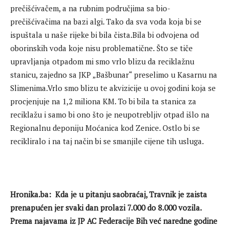
prečišćivačem, a na rubnim područjima sa bio-
prečišćivačima na bazi algi. Tako da sva voda koja bi se
ispuštala u naše rijeke bi bila čista.Bila bi odvojena od
oborinskih voda koje nisu problematične. Što se tiče
upravljanja otpadom mi smo vrlo blizu da reciklažnu
stanicu, zajedno sa JKP „Bašbunar“ preselimo u Kasarnu na
Slimenima.Vrlo smo blizu te akvizicije u ovoj godini koja se
procjenjuje na 1,2 miliona KM. To bi bila ta stanica za
reciklažu i samo bi ono što je neupotrebljiv otpad išlo na
Regionalnu deponiju Moćanica kod Zenice. Ostlo bi se
recikliralo i na taj način bi se smanjile cijene tih usluga.
Hronika.ba: Kda je u pitanju saobraćaj, Travnik je zaista
prenapućen jer svaki dan prolazi 7.000 do 8.000 vozila.
Prema najavama iz JP AC Federacije Bih već naredne godine