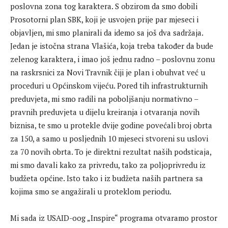
poslovna zona tog karaktera. S obzirom da smo dobili
Prosotorni plan SBK, koji je usvojen prije par mjeseci i
objavljen, mi smo planirali da idemo sa još dva sadržaja.
Jedan je istočna strana Vlašića, koja treba također da bude
zelenog karaktera, i imao još jednu radno – poslovnu zonu
na raskrsnici za Novi Travnik čiji je plan i obuhvat već u
proceduri u Općinskom vijeću. Pored tih infrastrukturnih
preduvjeta, mi smo radili na poboljšanju normativno –
pravnih preduvjeta u dijelu kreiranja i otvaranja novih
biznisa, te smo u protekle dvije godine povećali broj obrta
za 150, a samo u posljednih 10 mjeseci stvoreni su uslovi
za 70 novih obrta. To je direktni rezultat naših podsticaja,
mi smo davali kako za privredu, tako za poljoprivredu iz
budžeta općine. Isto tako i iz budžeta naših partnera sa
kojima smo se angažirali u proteklom periodu.
Mi sada iz USAID-oog „Inspire“ programa otvaramo prostor