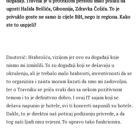
događaji. Travnik je u proteklom periodu imao priliku da
ugosti Halida Bešlića, Gibonnija, Zdravka Čolića. To je
privuklo goste ne samo iz cijele BiH, nego iz regiona. Kako
ste to uspjeli?
Dautović: Hrabrošću, vizijom jer ovo su događaji koje
nismo mi izmislili. To su događaji koji se dešavaju u
okruženju, ali je trebalo malo hrabrosti, inventivnosti da se
to organizira i zaista moram kazati da smo mi zadovoljni.
Jer o Travniku se priča svaki dan sa nekom pozitivnom
temom i to je definitvno dobro. I ovaj IT sajam koji se
dešava napunio je hotele, svi ti koncerti napunili su hotele.
Dakle, to je direktni naš poticaj podizanju privrede, a da
tog naši ljudi nisu svjesni. To upravo tako funkcionira.