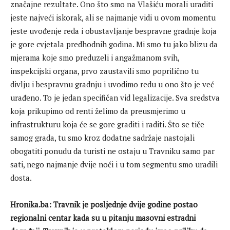
značajne rezultate. Ono što smo na Vlašiću morali uraditi
jeste najveći iskorak, ali se najmanje vidi u ovom momentu
jeste uvođenje reda i obustavljanje bespravne gradnje koja
je gore cvjetala predhodnih godina. Mi smo tu jako blizu da
mjerama koje smo preduzeli i angažmanom svih,
inspekcijski organa, prvo zaustavili smo poprilično tu
divlju i bespravnu gradnju i uvodimo redu u ono što je već
urađeno. To je jedan specifičan vid legalizacije. Sva sredstva
koja prikupimo od renti želimo da preusmjerimo u
infrastrukturu koja će se gore graditi i raditi. Što se tiče
samog grada, tu smo kroz dodatne sadržaje nastojali
obogatiti ponudu da turisti ne ostaju u Travniku samo par
sati, nego najmanje dvije noći i u tom segmentu smo uradili
dosta.
Hronika.ba: Travnik je posljednje dvije godine postao
regionalni centar kada su u pitanju masovni estradni