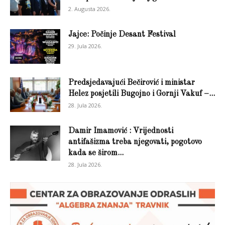
2. Augusta 2026.
Jajce: Počinje Desant Festival
29. Jula 2026.
Predsjedavajući Bečirović i ministar
Helez posjetili Bugojno i Gornji Vakuf –...
28. Jula 2026.
Damir Imamović : Vrijednosti
antifašizma treba njegovati, pogotovo
kada se širom...
28. Jula 2026.