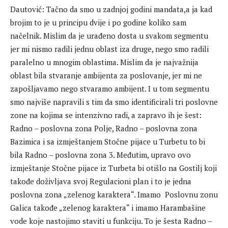
Dautović: Tačno da smo u zadnjoj godini mandata,a ja kad
brojim to je u principu dvije i po godine koliko sam
načelnik. Mislim da je urađeno dosta u svakom segmentu
jer mi nismo radili jednu oblast iza druge, nego smo radili
paralelno u mnogim oblastima. Mislim da je najvažnija
oblast bila stvaranje ambijenta za poslovanje, jer mi ne
zapošljavamo nego stvaramo ambijent. I u tom segmentu
smo najviše napravili s tim da smo identificirali tri poslovne
zone na kojima se intenzivno radi, a zapravo ih je šest:
Radno – poslovna zona Polje, Radno – poslovna zona
Bazimica i sa izmještanjem Stočne pijace u Turbetu to bi
bila Radno – poslovna zona 3. Međutim, upravo ovo
izmještanje Stočne pijace iz Turbeta bi otišlo na Gostilj koji
takođe doživljava svoj Regulacioni plan i to je jedna
poslovna zona „zelenog karaktera“. Imamo Poslovnu zonu
Galica takođe „zelenog karaktera“ i imamo Harambašine
vode koje nastojimo staviti u funkciju. To je šesta Radno –