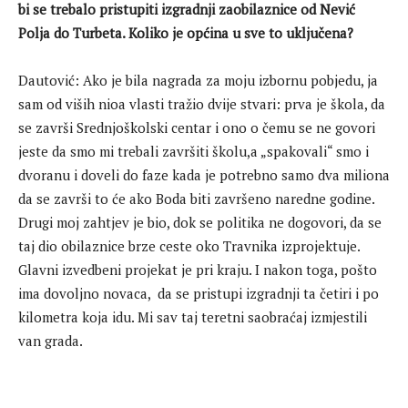
bi se trebalo pristupiti izgradnji zaobilaznice od Nević
Polja do Turbeta. Koliko je općina u sve to uključena?
Dautović: Ako je bila nagrada za moju izbornu pobjedu, ja
sam od viših nioa vlasti tražio dvije stvari: prva je škola, da
se završi Srednjoškolski centar i ono o čemu se ne govori
jeste da smo mi trebali završiti školu,a „spakovali“ smo i
dvoranu i doveli do faze kada je potrebno samo dva miliona
da se završi to će ako Boda biti završeno naredne godine.
Drugi moj zahtjev je bio, dok se politika ne dogovori, da se
taj dio obilaznice brze ceste oko Travnika izprojektuje.
Glavni izvedbeni projekat je pri kraju. I nakon toga, pošto
ima dovoljno novaca, da se pristupi izgradnji ta četiri i po
kilometra koja idu. Mi sav taj teretni saobraćaj izmjestili
van grada.