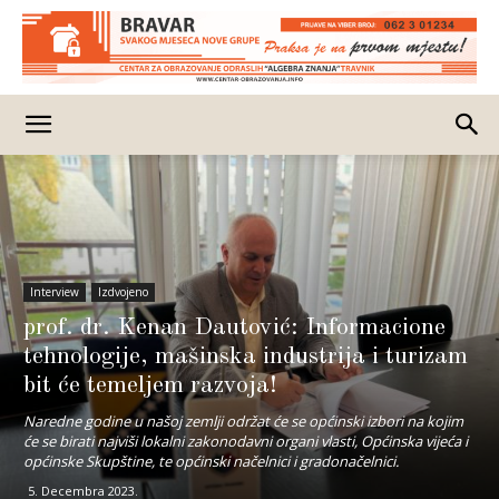
Interview
Izdvojeno
prof. dr. Kenan Dautović: Informacione
tehnologije, mašinska industrija i turizam
bit će temeljem razvoja!
Naredne godine u našoj zemlji održat će se općinski izbori na kojim
će se birati najviši lokalni zakonodavni organi vlasti, Općinska vijeća i
općinske Skupštine, te općinski načelnici i gradonačelnici.
5. Decembra 2023.