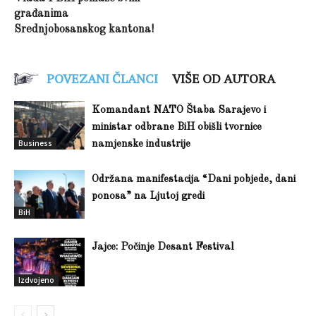
građanima
Srednjobosanskog kantona!
POVEZANI ČLANCI
VIŠE OD AUTORA
Komandant NATO Štaba Sarajevo i
ministar odbrane BiH obišli tvornice
Business
namjenske industrije
Održana manifestacija “Dani pobjede, dani
ponosa” na Ljutoj gredi
BiH
Jajce: Počinje Desant Festival
Izdvojeno