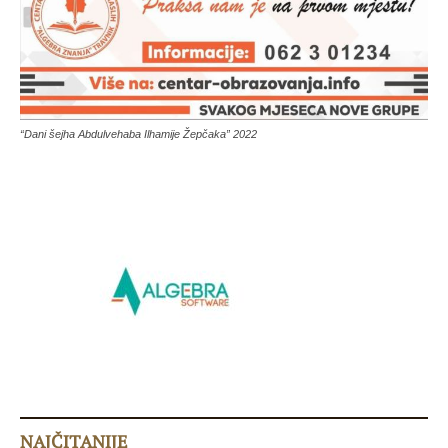
“Dani šejha Abdulvehaba Ilhamije Žepčaka” 2022
NAJČITANIJE