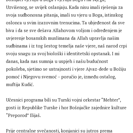
Uzvišenog, se uvijek oslanjaju. Kada nisu imali rješenja za
svoja sudbonosna pitanja, imali su vjeru u Boga, istinskog
oslonca u svim izazovnim trenucima. Ta ubjeđenost da sve
biva i da se sve dešava Allahovom voljom i određenjem je
uvjerenje bosanskih muslimana da Allah upravlja našim
sudbinama i iz tog šestog temelja naše vjere, naš narod crpi
svoju snagu za svoj biološki i identitetski opstanak. I mi
danas, kada nas sumnja u uspjeh i našu budućnost
pokoleba, sjetimo se ustrajnosti i vjere Ajvaz-dede u Božiju
pomoć i Njegovu svemoć – poručio je, između ostalog,
muftija Kudić.
Učesnici programa bili su Turski vojni orkestar “Mehter”,
gosti iz Republike Turske i hor Bošnjačke zajednice kulture
“Preporod” Ilijaš.
Prije centralne svečanosti, konjanici su jutros prema