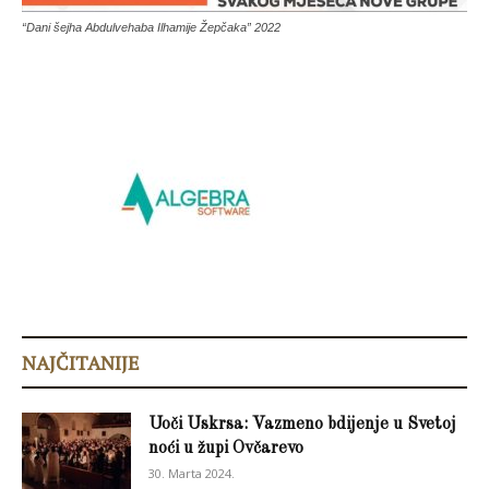
“Dani šejha Abdulvehaba Ilhamije Žepčaka” 2022
NAJČITANIJE
Uoči Uskrsa: Vazmeno bdijenje u Svetoj
noći u župi Ovčarevo
30. Marta 2024.