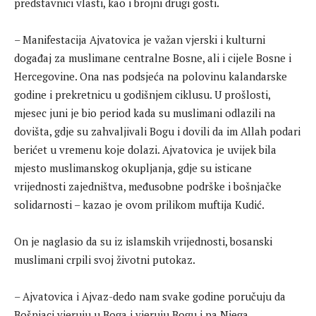
predstavnici vlasti, kao i brojni drugi gosti.
– Manifestacija Ajvatovica je važan vjerski i kulturni
događaj za muslimane centralne Bosne, ali i cijele Bosne i
Hercegovine. Ona nas podsjeća na polovinu kalandarske
godine i prekretnicu u godišnjem ciklusu. U prošlosti,
mjesec juni je bio period kada su muslimani odlazili na
dovišta, gdje su zahvaljivali Bogu i dovili da im Allah podari
berićet u vremenu koje dolazi. Ajvatovica je uvijek bila
mjesto muslimanskog okupljanja, gdje su isticane
vrijednosti zajedništva, međusobne podrške i bošnjačke
solidarnosti – kazao je ovom prilikom muftija Kudić.
On je naglasio da su iz islamskih vrijednosti, bosanski
muslimani crpili svoj životni putokaz.
– Ajvatovica i Ajvaz-dedo nam svake godine poručuju da
Bošnjaci vjeruju u Boga i vjeruju Bogu i na Njega,