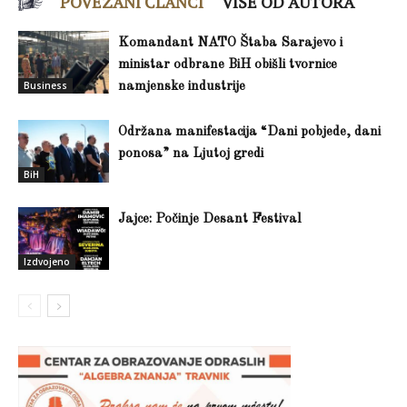
POVEZANI ČLANCI
VIŠE OD AUTORA
Komandant NATO Štaba Sarajevo i
ministar odbrane BiH obišli tvornice
Business
namjenske industrije
Održana manifestacija “Dani pobjede, dani
ponosa” na Ljutoj gredi
BiH
Jajce: Počinje Desant Festival
Izdvojeno