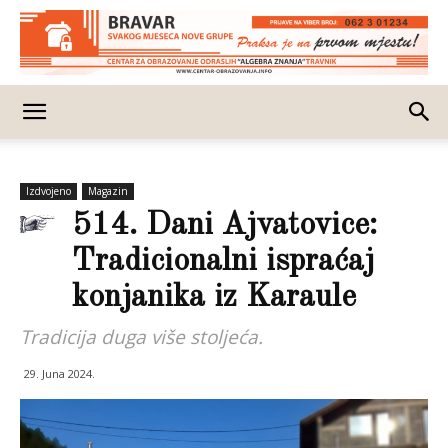
Izdvojeno
Magazin
514. Dani Ajvatovice:
Tradicionalni ispraćaj
konjanika iz Karaule
Tradicija duga više stoljeća.
29. Juna 2024.