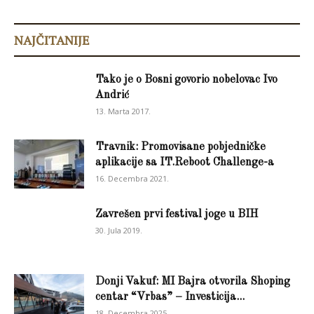
NAJČITANIJE
Tako je o Bosni govorio nobelovac Ivo
Andrić
13. Marta 2017.
Travnik: Promovisane pobjedničke
aplikacije sa IT.Reboot Challenge-a
16. Decembra 2021.
Zavrešen prvi festival joge u BIH
30. Jula 2019.
Donji Vakuf: MI Bajra otvorila Shoping
centar “Vrbas” – Investicija...
18. Decembra 2025.