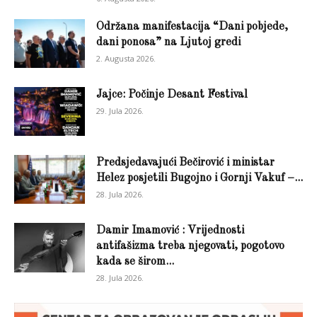
Održana manifestacija “Dani pobjede,
dani ponosa” na Ljutoj gredi
2. Augusta 2026.
Jajce: Počinje Desant Festival
29. Jula 2026.
Predsjedavajući Bečirović i ministar
Helez posjetili Bugojno i Gornji Vakuf –...
28. Jula 2026.
Damir Imamović : Vrijednosti
antifašizma treba njegovati, pogotovo
kada se širom...
28. Jula 2026.