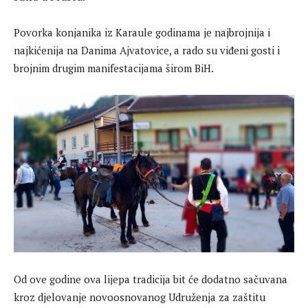
Povorka konjanika iz Karaule godinama je najbrojnija i
najkićenija na Danima Ajvatovice, a rado su viđeni gosti i
brojnim drugim manifestacijama širom BiH.
Od ove godine ova lijepa tradicija bit će dodatno sačuvana
kroz djelovanje novoosnovanog Udruženja za zaštitu