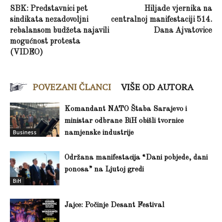
SBK: Predstavnici pet
Hiljade vjernika na
sindikata nezadovoljni
centralnoj manifestaciji 514.
rebalansom budžeta najavili
Dana Ajvatovice
mogućnost protesta
(VIDEO)
POVEZANI ČLANCI
VIŠE OD AUTORA
Komandant NATO Štaba Sarajevo i
ministar odbrane BiH obišli tvornice
Business
namjenske industrije
Održana manifestacija “Dani pobjede, dani
ponosa” na Ljutoj gredi
BiH
Jajce: Počinje Desant Festival