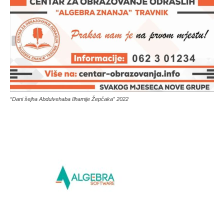
“Dani šejha Abdulvehaba Ilhamije Žepčaka” 2022