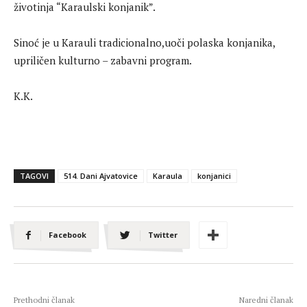
životinja “Karaulski konjanik”.
Sinoć je u Karauli tradicionalno,uoči polaska konjanika,
upriličen kulturno – zabavni program.
K.K.
TAGOVI
514. Dani Ajvatovice
Karaula
konjanici
Facebook
Twitter
Prethodni članak
Naredni članak