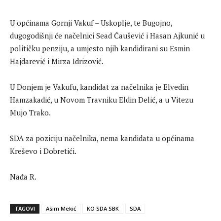
U općinama Gornji Vakuf – Uskoplje, te Bugojno,
dugogodišnji će načelnici Sead Čaušević i Hasan Ajkunić u
političku penziju, a umjesto njih kandidirani su Esmin
Hajdarević i Mirza Idrizović.
U Donjem je Vakufu, kandidat za načelnika je Elvedin
Hamzakadić, u Novom Travniku Eldin Delić, a u Vitezu
Mujo Trako.
SDA za poziciju načelnika, nema kandidata u općinama
Kreševo i Dobretići.
Nađa R.
TAGOVI
Asim Mekić
KO SDA SBK
SDA