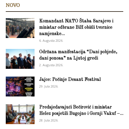
NOVO
Komandant NATO Štaba Sarajevo i
ministar odbrane BiH obišli tvornice
namjenske...
6. Augusta 2026.
Održana manifestacija “Dani pobjede,
dani ponosa” na Ljutoj gredi
2. Augusta 2026.
Jajce: Počinje Desant Festival
29. Jula 2026.
Predsjedavajući Bečirović i ministar
Helez posjetili Bugojno i Gornji Vakuf –...
28. Jula 2026.