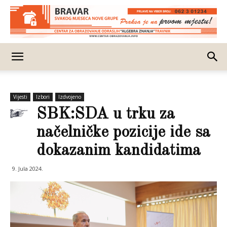
Vijesti
Izbori
Izdvojeno
SBK:SDA u trku za
načelničke pozicije ide sa
dokazanim kandidatima
9. Jula 2024.