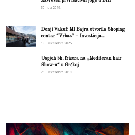
Zavrešen prvi festival joge u BIH
30. Jula 2019.
Donji Vakuf: MI Bajra otvorila Shoping
centar “Vrbas” – Investicija...
18. Decembra 2025.
Uspjeh bh. frizera na „Mediteran hair
Show-u“ u Grčkoj
21. Decembra 2018.