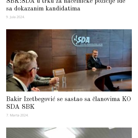
SBK:SDA u trku za načelničke pozicije ide
sa dokazanim kandidatima
9. Jula 2024.
Bakir Izetbegović se sastao sa članovima KO
SDA SBK
7. Marta 2024.