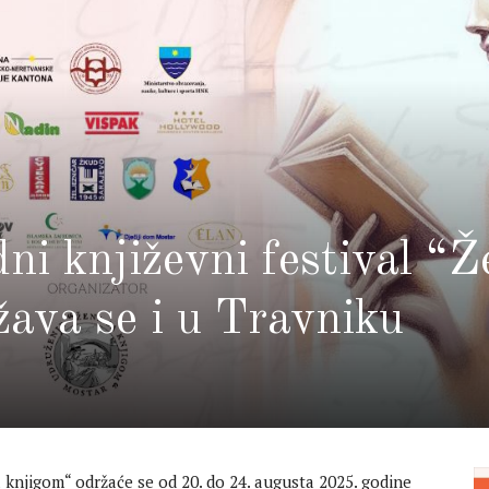
ni književni festival “Ž
žava se i u Travniku
 knjigom“ održaće se od 20. do 24. augusta 2025. godine