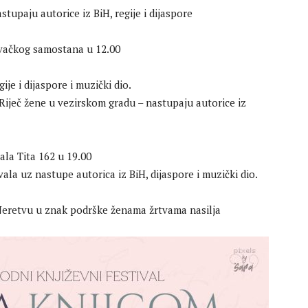
astupaju autorice iz BiH, regije i dijaspore
jevačkog samostana u 12.00
ije i dijaspore i muzički dio.
 Riječ žene u vezirskom gradu – nastupaju autorice iz
ala Tita 162 u 19.00
ala uz nastupe autorica iz BiH, dijaspore i muzički dio.
u Neretvu u znak podrške ženama žrtvama nasilja