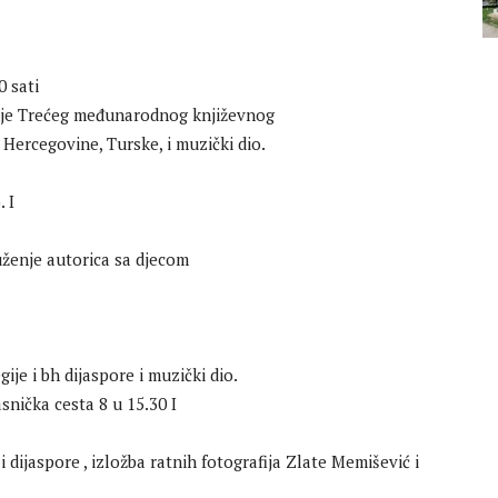
0 sati
anje Trećeg međunarodnog književnog
i Hercegovine, Turske, i muzički dio.
. I
ruženje autorica sa djecom
ije i bh dijaspore i muzički dio.
asnička cesta 8 u 15.30 I
 i dijaspore , izložba ratnih fotografija Zlate Memišević i