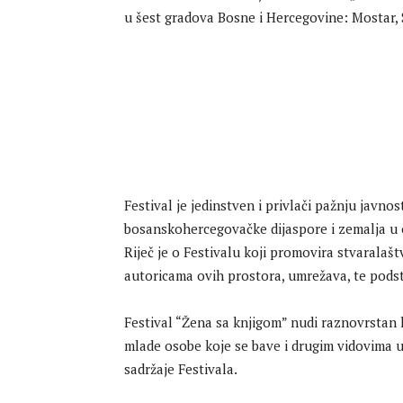
u šest gradova Bosne i Hercegovine: Mostar, St
Festival je jedinstven i privlači pažnju javno
bosanskohercegovačke dijaspore i zemalja u 
Riječ je o Festivalu koji promovira stvaralaš
autoricama ovih prostora, umrežava, te podst
Festival “Žena sa knjigom” nudi raznovrstan 
mlade osobe koje se bave i drugim vidovima u
sadržaje Festivala.