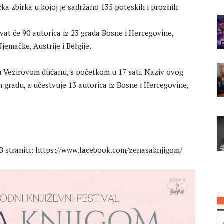
ka zbirka u kojoj je sadržano 135 poteskih i proznih
at će 90 autorica iz 23 grada Bosne i Hercegovine,
jemačke, Austrije i Belgije.
u Vezirovom dućanu, s početkom u 17 sati. Naziv ovog
 gradu, a učestvuje 13 autorica iz Bosne i Hercegovine,
FB stranici: https://www.facebook.com/zenasaknjigom/