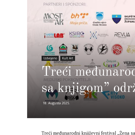
Izdvojeno
Kult Art
Treći međunarod
sa knjigom” odr
18. Augusta 2025.
Treći međunarodni književni festival „Žena sa