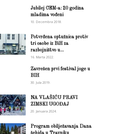
Jubilej CEM-a: 20 godina
mladima vođeni
10. Decembra 2018.
Potvrđena optužnica protiv
tri osobe iz BiH za
razbojništvo u...
16. Marta 2022.
Zavrešen prvi festival joge u
BIH
30. Jula 2019.
NA VLAŠIĆU PRAVI
ZIMSKI UGOĐAJ
20. Januara 2024.
Program obilježavanja Dana
šehida u Travniku