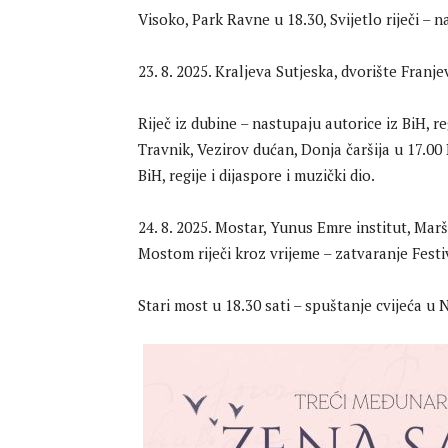
Visoko, Park Ravne u 18.30, Svijetlo riječi – n
23. 8. 2025. Kraljeva Sutjeska, dvorište Fran
Riječ iz dubine – nastupaju autorice iz BiH, reg
Travnik, Vezirov dućan, Donja čaršija u 17.00
BiH, regije i dijaspore i muzički dio.
24. 8. 2025. Mostar, Yunus Emre institut, Marš
Mostom riječi kroz vrijeme – zatvaranje Festiv
Stari most u 18.30 sati – spuštanje cvijeća 