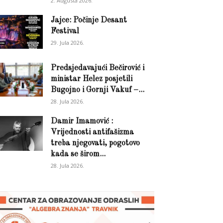
2. Augusta 2026.
Jajce: Počinje Desant
Festival
29. Jula 2026.
Predsjedavajući Bečirović i
ministar Helez posjetili
Bugojno i Gornji Vakuf –...
28. Jula 2026.
Damir Imamović :
Vrijednosti antifašizma
treba njegovati, pogotovo
kada se širom...
28. Jula 2026.