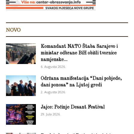
NOVO
Komandant NATO Štaba Sarajevo i
ministar odbrane BiH obišli tvornice
namjenske...
6. Augusta 2026.
Održana manifestacija “Dani pobjede,
dani ponosa” na Ljutoj gredi
2. Augusta 2026.
Jajce: Počinje Desant Festival
29. Jula 2026.