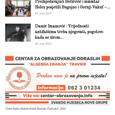
Predsjedavajući Bečirović i ministar
Helez posjetili Bugojno i Gornji Vakuf –...
28. Jula 2026.
Damir Imamović : Vrijednosti
antifašizma treba njegovati, pogotovo
kada se širom...
28. Jula 2026.
“Dani šejha Abdulvehaba Ilhamije Žepčaka” 2022