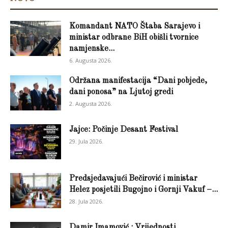
Komandant NATO Štaba Sarajevo i
ministar odbrane BiH obišli tvornice
namjenske...
6. Augusta 2026.
Održana manifestacija “Dani pobjede,
dani ponosa” na Ljutoj gredi
2. Augusta 2026.
Jajce: Počinje Desant Festival
29. Jula 2026.
Predsjedavajući Bečirović i ministar
Helez posjetili Bugojno i Gornji Vakuf –...
28. Jula 2026.
Damir Imamović : Vrijednosti