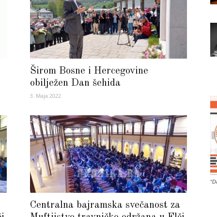
Širom Bosne i Hercegovine
obilježen Dan šehida
3. Maja 2022.
“D
Centralna bajramska svečanost za