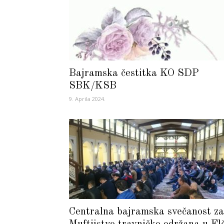
Bajramska čestitka KO SDP
SBK/KSB
9. Aprila 2024.
Centralna bajramska svečanost za