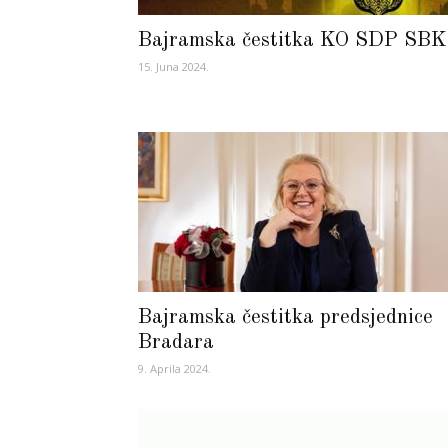
Bajramska čestitka KO SDP SBK
15. Juna 2024.
Bajramska čestitka predsjednice
Bradara
9. Aprila 2024.