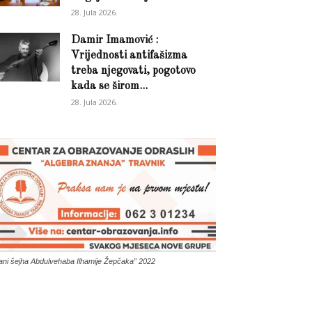
28. Jula 2026.
Damir Imamović :
Vrijednosti antifašizma
treba njegovati, pogotovo
kada se širom...
28. Jula 2026.
ani šejha Abdulvehaba Ilhamije Žepčaka” 2022