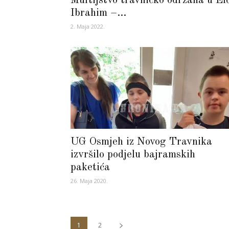
Muftijstvo travničko održana u Elč
Ibrahim –...
2. Maja 2022.
UG Osmjeh iz Novog Travnika
izvršilo podjelu bajramskih
paketića
26. Maja 2020.
1
2