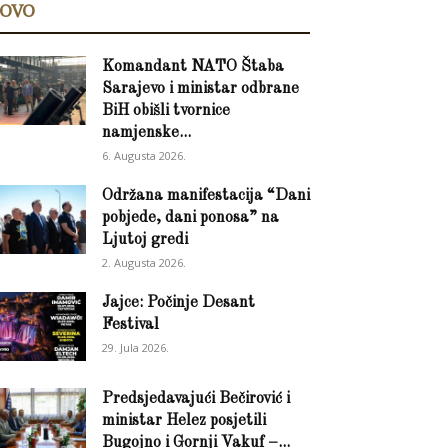
OVO
Komandant NATO Štaba
Sarajevo i ministar odbrane
BiH obišli tvornice
namjenske...
6. Augusta 2026.
Održana manifestacija “Dani
pobjede, dani ponosa” na
Ljutoj gredi
2. Augusta 2026.
Jajce: Počinje Desant
Festival
29. Jula 2026.
Predsjedavajući Bečirović i
ministar Helez posjetili
Bugojno i Gornji Vakuf –...