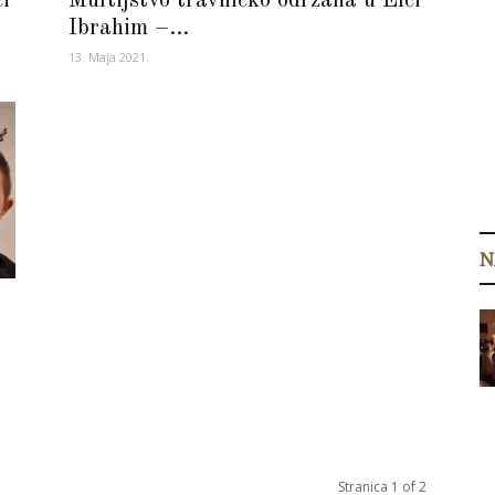
i
Muftijstvo travničko održana u Elči
Ibrahim –...
13. Maja 2021.
N
Stranica 1 of 2